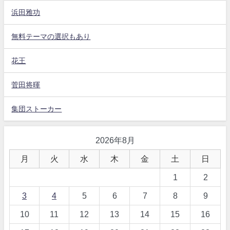
浜田雅功
無料テーマの選択もあり
花王
菅田将暉
集団ストーカー
2026年8月
月
火
水
木
金
土
日
1
2
3
4
5
6
7
8
9
10
11
12
13
14
15
16