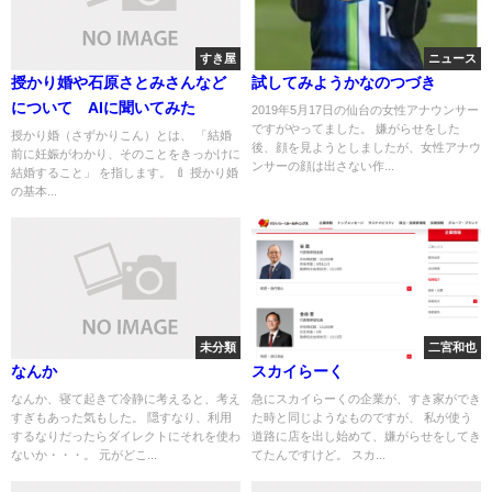
すき屋
ニュース
授かり婚や石原さとみさんなど
試してみようかなのつづき
について AIに聞いてみた
2019年5月17日の仙台の女性アナウンサー
ですがやってました。 嫌がらせをした
授かり婚（さずかりこん）とは、 「結婚
後、顔を見ようとしましたが、女性アナウ
前に妊娠がわかり、そのことをきっかけに
ンサーの顔は出さない作...
結婚すること」 を指します。 🍼 授かり婚
の基本...
未分類
二宮和也
なんか
スカイらーく
なんか、寝て起きて冷静に考えると、考え
急にスカイらーくの企業が、すき家ができ
すぎもあった気もした。 隠すなり、利用
た時と同じようなものですが、 私が使う
するなりだったらダイレクトにそれを使わ
道路に店を出し始めて、嫌がらせをしてき
ないか・・・。 元がどこ...
てたんですけど。 スカ...