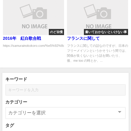
のど自慢
書いておかないといけない事
2016年 紅白歌合戦
フランスに関して
https://samurainokokoro.com/%e5%92%8c%e7%94%b0%e3%82%a2%e3%82%ad%e5%a
フランスに関しての話なのですが、日本の
フリーメイソンというかそういう間では、
関係が良くないという話を聞いたり、
後、me too の時とか、...
キーワード
カテゴリー
タグ