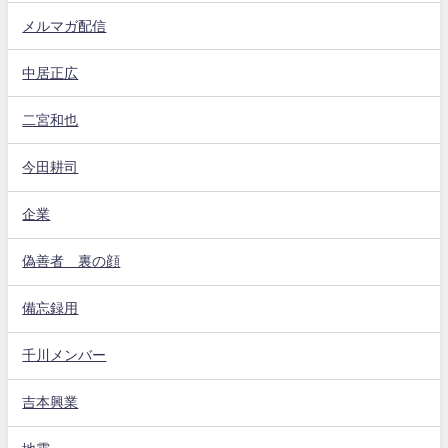
メルマガ配信
中居正広
二宮和也
今田耕司
企業
偽善者 裏の顔
備忘録用
千川メンバー
吉本興業