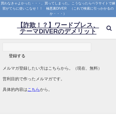
買わなきゃよかった・・・。買ってしまった。こうなったらペラサイトで練
習がてらに使いこなせ！！ 極悪裏DIVER （これで検索に引っかかるの
か・・・）
【詐欺！？】ワードプレス、
テーマDIVERのデメリット
メルマガ登録したい方はこちらから。（現在、無料）
営利目的で作ったメルマガです。
具体的内容は
こちら
から。