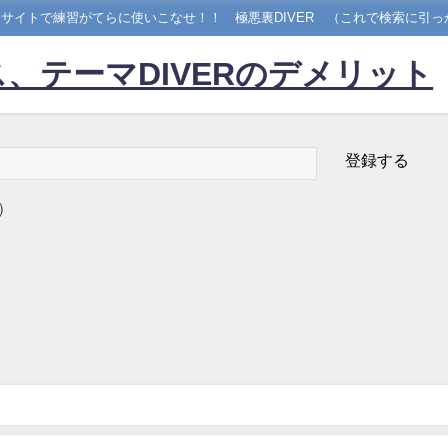
サイトで練習がてらに使いこなせ！！ 極悪裏DIVER （これで検索に引っ
、テーマDIVERのデメリット
）