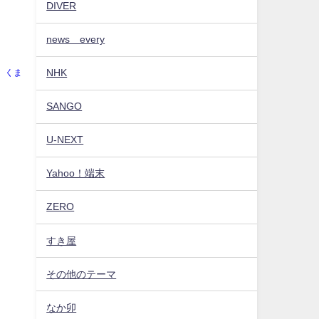
DIVER
news every
NHK
くま
SANGO
U-NEXT
Yahoo！端末
ZERO
すき屋
その他のテーマ
なか卯