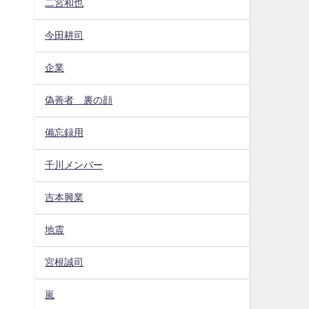
二宮和也
今田耕司
企業
偽善者 裏の顔
備忘録用
千川メンバー
吉本興業
地震
宮根誠司
嵐