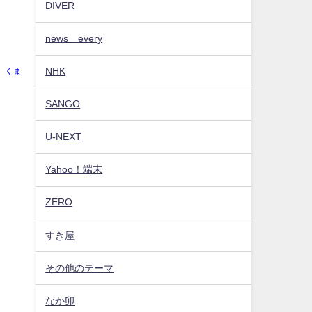
DIVER
news every
NHK
くま
SANGO
U-NEXT
Yahoo！端末
ZERO
すき屋
その他のテーマ
なか卯