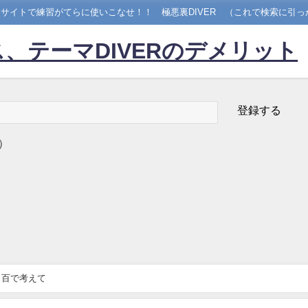
サイトで練習がてらに使いこなせ！！ 極悪裏DIVER （これで検索に引っ
、テーマDIVERのデメリット
）
ロ百で考えて