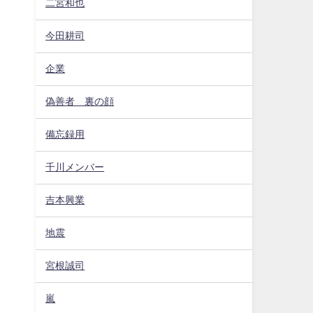
二宮和也
今田耕司
企業
偽善者 裏の顔
備忘録用
千川メンバー
吉本興業
地震
宮根誠司
嵐