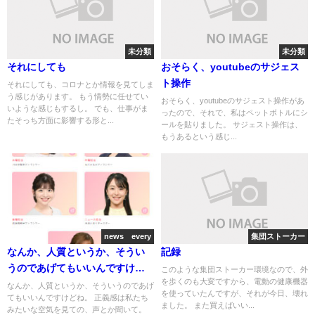
未分類
未分類
それにしても
おそらく、youtubeのサジェス
ト操作
それにしても、コロナとか情報を見てしま
う感じがあります。 もう情勢に任せてい
おそらく、youtubeのサジェスト操作があ
いような感じもするし。 でも、仕事がま
ったので、それで、私はペットボトルにシ
たそっち方面に影響する形と...
ールを貼りました。 サジェスト操作は、
もうあるという感じ...
news every
集団ストーカー
なんか、人質というか、そうい
記録
うのであげてもいいんですけど
このような集団ストーカー環境なので、外
を歩くのも大変ですから、電動の健康機器
ね。
なんか、人質というか、そういうのであげ
を使っていたんですが、それが今日、壊れ
てもいいんですけどね。 正義感は私たち
ました。 また買えばいい...
みたいな空気を見ての、声とか聞いて。