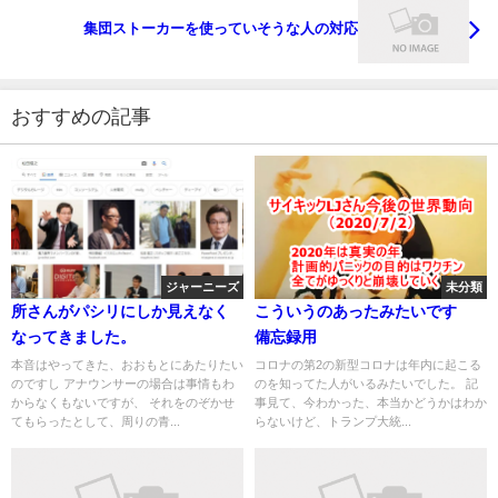
集団ストーカーを使っていそうな人の対応
おすすめの記事
ジャーニーズ
未分類
所さんがパシリにしか見えなく
こういうのあったみたいです
なってきました。
備忘録用
本音はやってきた、おおもとにあたりたい
コロナの第2の新型コロナは年内に起こる
のですし アナウンサーの場合は事情もわ
のを知ってた人がいるみたいでした。 記
からなくもないですが、 それをのぞかせ
事見て、今わかった、本当かどうかはわか
てもらったとして、周りの青...
らないけど、トランプ大統...