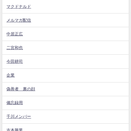
マクドナルド
メルマガ配信
中居正広
二宮和也
今田耕司
企業
偽善者 裏の顔
備忘録用
千川メンバー
吉本興業