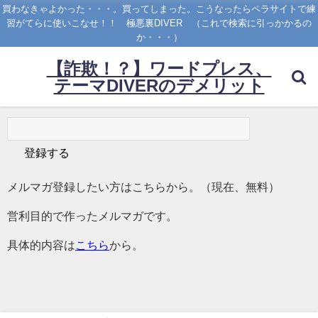
買わなきゃよかった・・・。買ってしまった。こうなったらペラサイトで練
習がてらに使いこなせ！！ 極悪裏DIVER （これで検索に引っかかるの
か・・・）
【詐欺！？】ワードプレス、
テーマDIVERのデメリット
メルマガ登録したい方はこちらから。（現在、無料）
営利目的で作ったメルマガです。
具体的内容は
こちら
から。