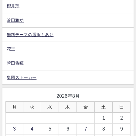
櫻井翔
浜田雅功
無料テーマの選択もあり
花王
菅田将暉
集団ストーカー
2026年8月
月
火
水
木
金
土
日
1
2
3
4
5
6
7
8
9