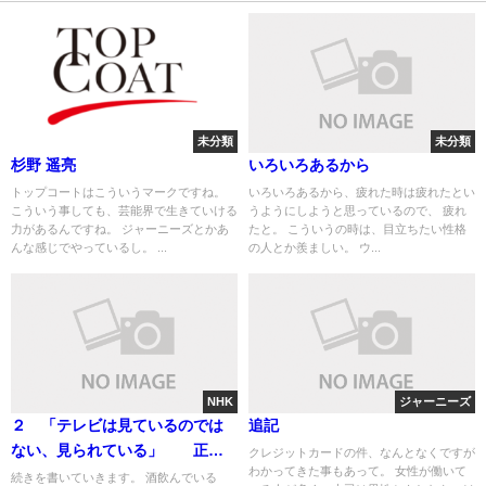
未分類
未分類
杉野 遥亮
いろいろあるから
トップコートはこういうマークですね。
いろいろあるから、疲れた時は疲れたとい
こういう事しても、芸能界で生きていける
うようにしようと思っているので、 疲れ
力があるんですね。 ジャーニーズとかあ
たと。 こういうの時は、目立ちたい性格
んな感じでやっているし。 ...
の人とか羨ましい。 ウ...
NHK
ジャーニーズ
２ 「テレビは見ているのでは
追記
ない、見られている」 正確
クレジットカードの件、なんとなくですが
わかってきた事もあって。 女性が働いて
に知りたい人のために
続きを書いていきます。 酒飲んでいる