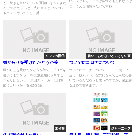
いる人が多く、上司は男性かもしれないけ
と、続きを書いていくの面倒になってきた
ど、そんな環境みたいですね...
んですが ちょっと、先に書くと パソコン
もカメラ付いてるし、携...
メルマガ配信
書いておかないといけない事
嫌がらせを受けたかどうか等
ついでにコロナについて
嫌がらせを受けたかどうか等で、ブログを
ついでにコロナについて ・・・でも、本
書いてますから。 特に無差別に攻撃する
当に一般人レベルなのになんでこんなの書
つもりはないし。 集団ストーカーは日常
いているんだろうと思うのですが、備忘録
的にというか、慢性的に受...
も込めて書きます。 2...
未分類
ジャーニーズ
体の調子がまた悪い
殺人鬼 櫻井翔 二宮和也 ア