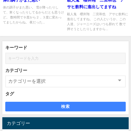
サヒ飲料に進出してますね
体の調子がまた悪い。 雪が降ったりし
て、寒くなったりしてるからだとも思うけ
殺人鬼 櫻井翔 二宮和也 アサヒ飲料に
ど。 数時間で９度から２，３度に変わっ
進出してますね。 この人というか、この
てましたからね。 夜だった...
人達、ジャーニーズはいつも群れて 数で
押そうとしたりしますから...
キーワード
カテゴリー
タグ
検索
カテゴリー