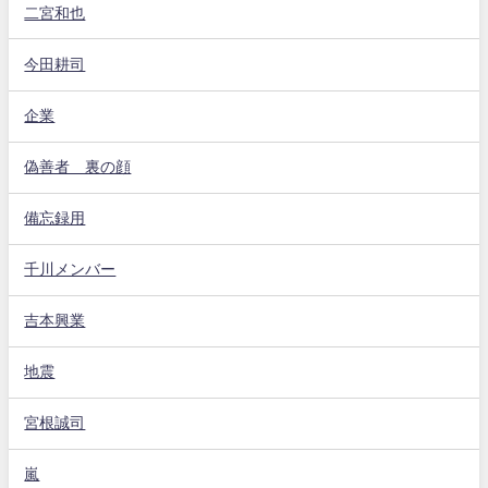
二宮和也
今田耕司
企業
偽善者 裏の顔
備忘録用
千川メンバー
吉本興業
地震
宮根誠司
嵐