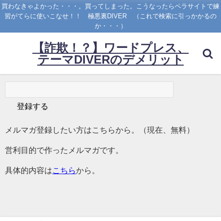
買わなきゃよかった・・・。買ってしまった。こうなったらペラサイトで練
習がてらに使いこなせ！！ 極悪裏DIVER （これで検索に引っかかるの
か・・・）
【詐欺！？】ワードプレス、
テーマDIVERのデメリット
メルマガ登録したい方はこちらから。（現在、無料）
営利目的で作ったメルマガです。
具体的内容は
こちら
から。