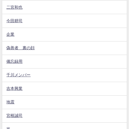
二宮和也
今田耕司
企業
偽善者 裏の顔
備忘録用
千川メンバー
吉本興業
地震
宮根誠司