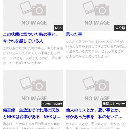
NHK
未分類
この状態に気づいた時の事と、
思った事
今それを感じている人
なんか自分でいうのはおかしいのですが、
いろんな事を予想して考えている事が当た
この状態に気づいた時の事と、今それを感
り過ぎているのですが、 これって逆に何
じている人ってどのくらい乖離があるの
かあるのかなと思ってしまっ...
か。 それとも、共感があるのか。 私の時
は、どっちがいいのかわか...
news every
集団ストーカー
備忘録 生放送でそれ用の民放
他人のミスとか、悪い事とか、
とNHKは台本がある NHKはリ
何かあった事を 私のせいにな
ハーサルも行っている
るのはどうなのか
備忘録 生放送でそれ用の民放とNHKは
他人のミスとか、悪い事とか、何かあった
台本がある NHKはリハーサルも行って
事を 私のせいになるのはどうなのか。