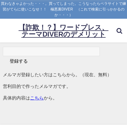
買わなきゃよかった・・・。買ってしまった。こうなったらペラサイトで練
習がてらに使いこなせ！！ 極悪裏DIVER （これで検索に引っかかるの
か・・・）
【詐欺！？】ワードプレス、
テーマDIVERのデメリット
メルマガ登録したい方はこちらから。（現在、無料）
営利目的で作ったメルマガです。
具体的内容は
こちら
から。