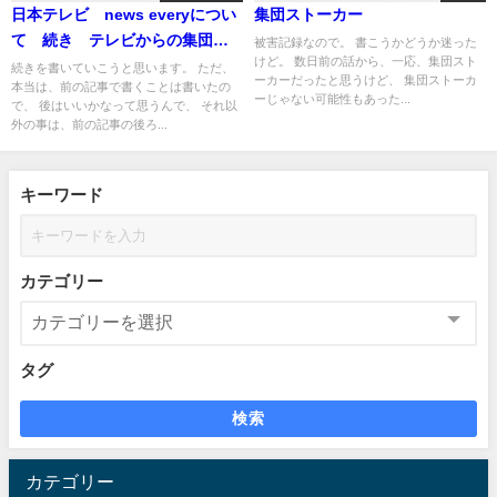
日本テレビ news everyについ
集団ストーカー
て 続き テレビからの集団ス
被害記録なので。 書こうかどうか迷った
けど。 数日前の話から、一応、集団スト
トーカー被害者も参考になるか
続きを書いていこうと思います。 ただ、
ーカーだったと思うけど、 集団ストーカ
本当は、前の記事で書くことは書いたの
も
ーじゃない可能性もあった...
で、 後はいいかなって思うんで、 それ以
外の事は、前の記事の後ろ...
キーワード
カテゴリー
タグ
検索
カテゴリー