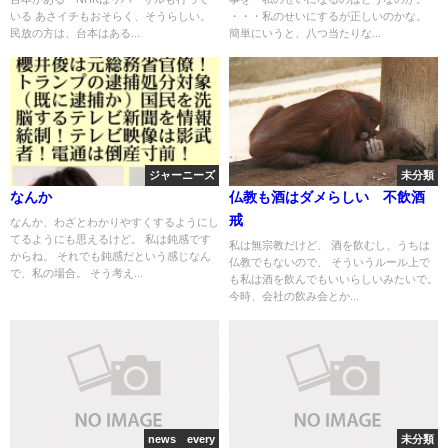
いる あさイチもおそらく、そうらしい。
・・・私のせいにするが正しいのかな。
民放の方は、台本はある...
簡単にいうと、八つ当たりな...
ジャーニーズ
未分類
なんか
仏教も酒はダメらしい 不飲酒
戒
なんか、わざとわかりやすくするようにし
てるようにも思えるけど。 私は鈍感です
私は無宗教だけど、 酒を飲むし、うちは
からね。 それでも鈍感だという感じなん
仏教でもないので、 そういうルール上で
で、私の場合。 そう考え...
も私は酒を飲んでもいいらしいみたいで。
今時、会社の飲み会とか...
news every
未分類