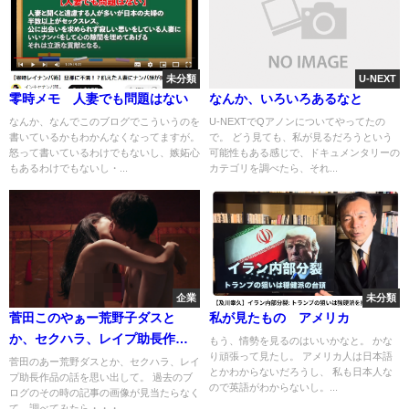
未分類
U-NEXT
零時メモ 人妻でも問題はない
なんか、いろいろあるなと
なんか、なんでこのブログでこういうのを
U-NEXTでQアノンについてやってたの
書いているかもわかんなくなってますが。
で。 どう見ても、私が見るだろうという
怒って書いているわけでもないし、嫉妬心
可能性もある感じで、ドキュメンタリーの
もあるわけでもないし・...
カテゴリを調べたら、それ...
企業
未分類
菅田このやぁー荒野子ダスと
私が見たもの アメリカ
か、セクハラ、レイプ助長作品
もう、情勢を見るのはいいかなと。 かな
り頑張って見たし。 アメリカ人は日本語
の話を思い出して。
菅田のあー荒野ダスとか、セクハラ、レイ
とかわからないだろうし、 私も日本人な
プ助長作品の話を思い出して。 過去のブ
ので英語がわからないし。...
ログのその時の記事の画像が見当たらなく
て、調べてみたら・・・...