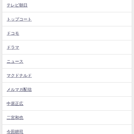
テレビ朝日
トップコート
ドコモ
ドラマ
ニュース
マクドナルド
メルマガ配信
中居正広
二宮和也
今田耕司