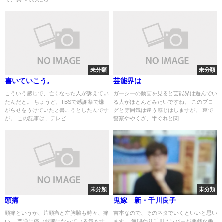
未分類
未分類
書いていこう。
芸能界は
こういう感じで、亡くなった人が訴えてい
ガーシーの動画を見ると芸能界は遊んでい
たんだと。 ちょうど、TBSで感謝祭で嫌
る人がほとんどみたいですね。 このブロ
がらせをうけていたと書こうとしたんです
グと雰囲気は違う感じはしますが、 裏で
が。 この記事は、テレビ...
警察ややくざ、半ぐれと関...
未分類
未分類
頭痛
鬼嫁 新・千川良子
頭痛というか、片頭痛と左胸脇も時々、痛
吉本なので、そのネタでいくといいと思い
い。 普通に痛い状態になっている気もす
ます。 無理やり千川メンバーが悪戯な番