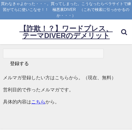
買わなきゃよかった・・・。買ってしまった。こうなったらペラサイトで練
習がてらに使いこなせ！！ 極悪裏DIVER （これで検索に引っかかるの
か・・・）
【詐欺！？】ワードプレス、
テーマDIVERのデメリット
メルマガ登録したい方はこちらから。（現在、無料）
営利目的で作ったメルマガです。
具体的内容は
こちら
から。