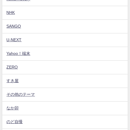
NHK
SANGO
U-NEXT
Yahoo！端末
ZERO
すき屋
その他のテーマ
なか卯
のど自慢