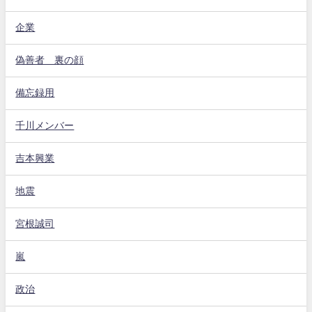
企業
偽善者 裏の顔
備忘録用
千川メンバー
吉本興業
地震
宮根誠司
嵐
政治