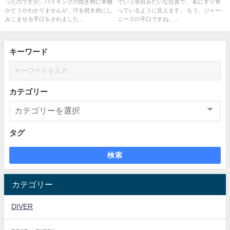
ったのですが、バイキングの焼き肉に本物
でいう菅田みたいな位置で、 私にすり寄
かどうかわかりませんが、汗を焼き肉にし
っているように見えます。 もう、ジャー
みこませる手口をされました...
ニーズの手口ですね。...
キーワード
カテゴリー
タグ
検索
カテゴリー
DIVER