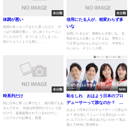
未分類
未分類
体調が悪い
信用にたる人が、相変わらず多
いな
体調が良くなってきたと思ったけど、 や
っぱり体調が悪い。 少し歩くトレーニン
信用にたる人が、相変わらず多いな。 女
グしただけで、きつくなってしまった。
性好きな人が多いんですよね。 男性とし
体がぐらつくような感じ。...
て正常なのかもしれないけど。 中学生く
らいから、そういう人間...
未分類
NHK
時系列だけ
恥をしれ おはよう日本のプロ
デューサーって誰なのか？ 何
別に日本に限った事でなく、他の国でもあ
るんですが。 目的は時系列だけという話
を信じてニュースを見ればいい
おはよう日本のプロデューサーって誰なの
だけで、盗撮盗聴されているわけだし、
か？ 何を信じてニュースを見ればいいの
のか エプスタイン島をあげな
このブログの記事を、普通...
か エプスタイン島をあげないのか？ 私は
いのか？
個人でNHKに受信料を...