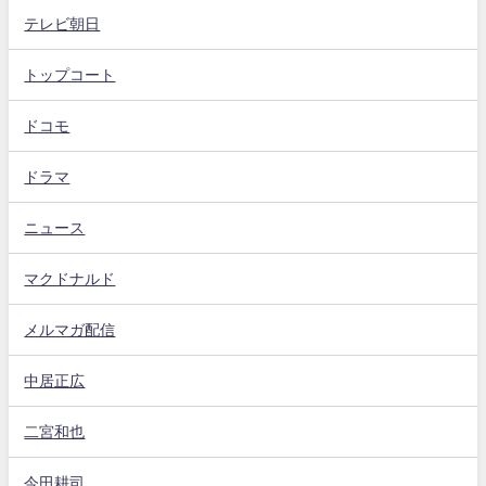
テレビ朝日
トップコート
ドコモ
ドラマ
ニュース
マクドナルド
メルマガ配信
中居正広
二宮和也
今田耕司