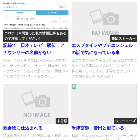
コロナ（※間違った私の情報記事もある
ので注意してください）
集団ストーカー
記録で 日本テレビ 駅伝 ア
エスプタインやプチエンジェル
ナウンサーの名前がない
の話で気になっている事
何か、テレビを見てはいなかったのです
エスプタインやプチエンジェルの話で気に
が、テレビの近くに行ったら日本テレビの
なっている事なんですけど、 おそらく、
アナウンサーになると思うけど、男性のメ
私を知っている人で、業界などはこのブロ
インのアナウンサーと女性のリ...
グの内容などを その人達に...
未分類
ジャーニーズ
飲食物に仕込まれる
米津玄師 菅田と似ている
焼き肉店のバイキング形式の食べ放題にい
私はこの人を知らないけど、ジャーニーズ