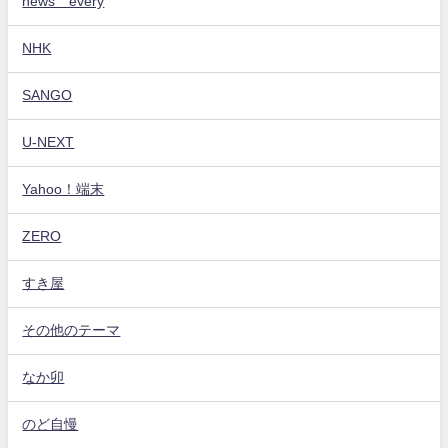
news every
NHK
SANGO
U-NEXT
Yahoo！端末
ZERO
すき屋
その他のテーマ
なか卯
のど自慢