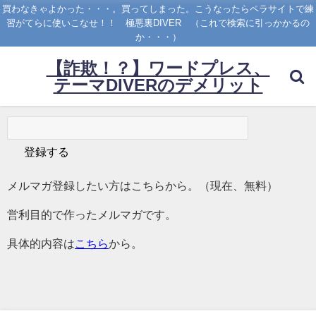
買わなきゃよかった・・・。買ってしまった。こうなったらペラサイトで練
習がてらに使いこなせ！！ 極悪裏DIVER （これで検索に引っかかるの
か・・・）
【詐欺！？】ワードプレス、
テーマDIVERのデメリット
メルマガ登録したい方はこちらから。（現在、無料）
営利目的で作ったメルマガです。
具体的内容は
こちら
から。