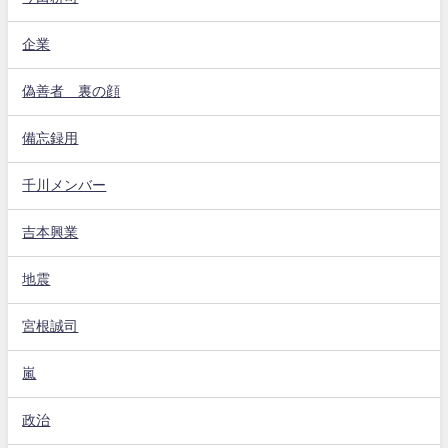
企業
偽善者 裏の顔
備忘録用
千川メンバー
吉本興業
地震
宮根誠司
嵐
政治