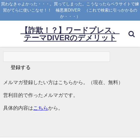
買わなきゃよかった・・・。買ってしまった。こうなったらペラサイトで練
習がてらに使いこなせ！！ 極悪裏DIVER （これで検索に引っかかるの
か・・・）
【詐欺！？】ワードプレス、
テーマDIVERのデメリット
メルマガ登録したい方はこちらから。（現在、無料）
営利目的で作ったメルマガです。
具体的内容は
こちら
から。