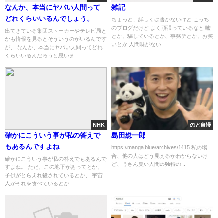
なんか、本当にヤバい人間って
雑記
どれくらいいるんでしょう。
ちょっと、詳しくは書かないけど こっち
のブログだけど よく頑張っているなと 嘘
出てきている集団ストーカーやテレビ局と
とか、騙しているとか、事務所とか、お笑
かも情報を見るとそういうのがいるんです
いとか 人間味がない...
が、 なんか、本当にヤバい人間ってどれ
くらいいるんだろうと思いま...
NHK
のど自慢
確かにこういう事が私の答えで
島田総一郎
もあるんですよね
https://manga.blue/archives/1415 私の場
合、他の人はどう見えるかわからないけ
確かにこういう事が私の答えでもあるんで
ど、うさん臭い人間の独特の...
すよね。 ただ、この地下があってとか、
子供がとらえれ殺されているとか、 宇宙
人がそれを食べているとか...