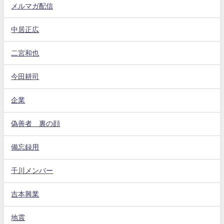
メルマガ配信
中居正広
二宮和也
今田耕司
企業
偽善者 裏の顔
備忘録用
千川メンバー
吉本興業
地震