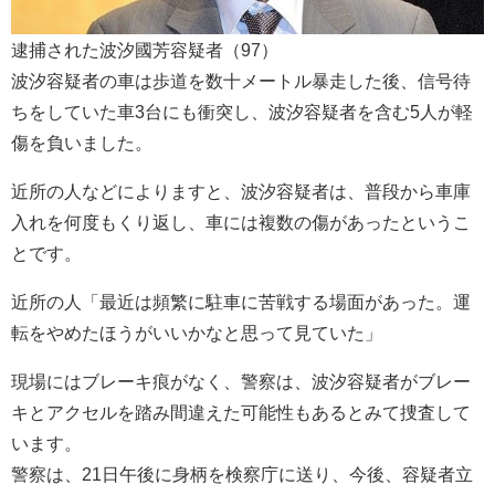
逮捕された波汐國芳容疑者（97）
波汐容疑者の車は歩道を数十メートル暴走した後、信号待
ちをしていた車3台にも衝突し、波汐容疑者を含む5人が軽
傷を負いました。
近所の人などによりますと、波汐容疑者は、普段から車庫
入れを何度もくり返し、車には複数の傷があったというこ
とです。
近所の人「最近は頻繁に駐車に苦戦する場面があった。運
転をやめたほうがいいかなと思って見ていた」
現場にはブレーキ痕がなく、警察は、波汐容疑者がブレー
キとアクセルを踏み間違えた可能性もあるとみて捜査して
います。
警察は、21日午後に身柄を検察庁に送り、今後、容疑者立