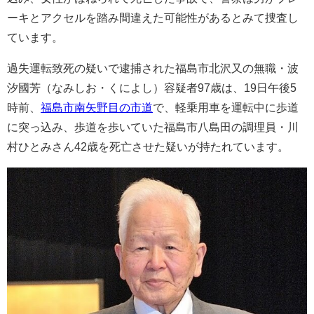
ーキとアクセルを踏み間違えた可能性があるとみて捜査し
ています。
過失運転致死の疑いで逮捕された福島市北沢又の無職・波
汐國芳（なみしお・くによし）容疑者97歳は、19日午後5
時前、
福島市南矢野目の市道
で、軽乗用車を運転中に歩道
に突っ込み、歩道を歩いていた福島市八島田の調理員・川
村ひとみさん42歳を死亡させた疑いが持たれています。