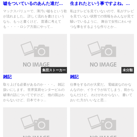
嘘をついているのあんた達だ
生まれたという事ですよね。
ろ 後、ミンスク合意の裏話
その報告。 やっていた事を
マックスバリューで、薄汚い嘘をという歌
私はテレビを見ていないので、私がテレビ
が流れました。 詳しく流れを書けという
を見ていない状態での情報をみんなが見て
備忘録用
思い出してしまう
なら、もっと書くけど。 普通に考えて
騒いでいるように、 舞台で女性にわいせ
も・・・・ロシア方面にやって...
つな事をするような作りとか...
集団ストーカー
未分類
雑記
雑記
取り上げる必要があるのか・・・。 雑記
仕事をするのが大変だ。 電磁波なのかな
扱いにします。 世界貿易センタービルの
んなのか、イライラが出てしまう、前から
破壊の話についてですけど、 他の国はわ
なんだけど。 わけがわからない。 書いて
からないけど、日本でネッ...
おいた方がいいなと思...