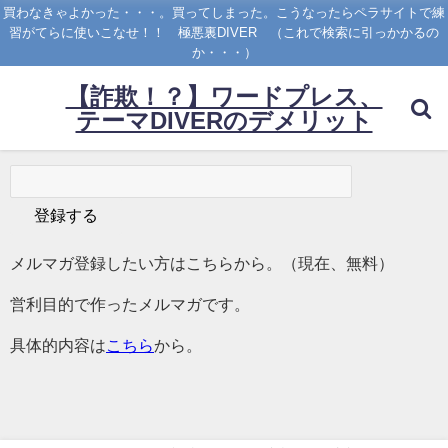
買わなきゃよかった・・・。買ってしまった。こうなったらペラサイトで練
習がてらに使いこなせ！！ 極悪裏DIVER （これで検索に引っかかるの
か・・・）
【詐欺！？】ワードプレス、
テーマDIVERのデメリット
メルマガ登録したい方はこちらから。（現在、無料）
営利目的で作ったメルマガです。
具体的内容は
こちら
から。