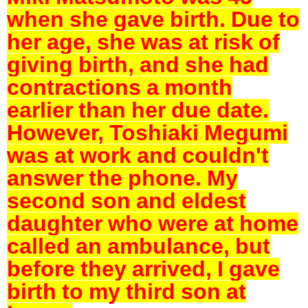
when she gave birth.
Due to
her age, she was at risk of
giving birth, and she had
contractions a month
earlier than her due date.
However, Toshiaki Megumi
was at work and couldn't
answer the phone.
My
second son and eldest
daughter who were at home
called an ambulance, but
before they arrived, I gave
birth to my third son at