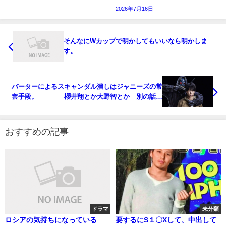
2026年7月16日
そんなにWカップで明かしてもいいなら明かしま
す。
バーターによるスキャンダル潰しはジャニーズの常
套手段。 櫻井翔とか大野智とか 別の話題
をマスコミには・・常套手段 逆に調べると疲れて
きた
おすすめの記事
ドラマ
未分類
ロシアの気持ちになっている
要するにS１〇Xして、中出して