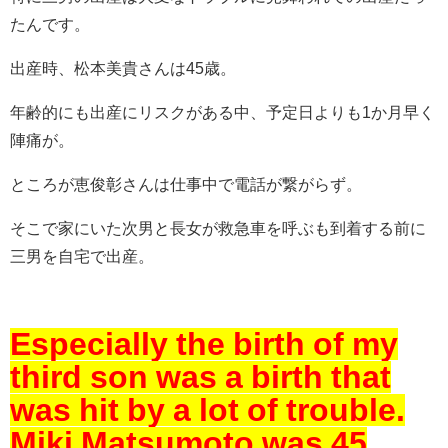
たんです。
出産時、松本美貴さんは45歳。
年齢的にも出産にリスクがある中、予定日よりも1か月早く
陣痛が。
ところが恵俊彰さんは仕事中で電話が繋がらず。
そこで家にいた次男と長女が救急車を呼ぶも到着する前に
三男を自宅で出産。
Especially the birth of my
third son was a birth that
was hit by a lot of trouble.
Miki Matsumoto was 45