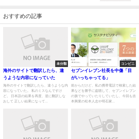
おすすめの記事
未分類
コンビニ
海外のサイトで翻訳したら、違
セブンイレブン社長を中傷「目
うような内容になっていた
がいっちゃってる」
海外のサイトで翻訳したら、違うような内
前からだけど、私の携帯電話で検索した結
容になっていた。 私のミスなんですけ
果などを勝手に盗聴して、セブンイレブン
ど。 日本語の結果を再度、逆に翻訳しな
の旗でやっていたりしていたし、今回も吉
おして 正しい結果になって...
本興業の松本人志や明石家...