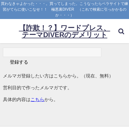
買わなきゃよかった・・・。買ってしまった。こうなったらペラサイトで練
習がてらに使いこなせ！！ 極悪裏DIVER （これで検索に引っかかるの
か・・・）
【詐欺！？】ワードプレス、
テーマDIVERのデメリット
メルマガ登録したい方はこちらから。（現在、無料）
営利目的で作ったメルマガです。
具体的内容は
こちら
から。