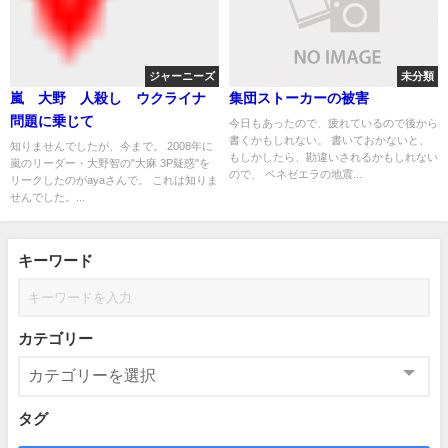
ジャーニーズ
未分類
嵐 大野 人殺し ウクライナ
集団ストーカーの被害
問題に乗じて
今日もあったので、疲れているので後から
書くかもしれない。 書いておかないと、
知りませんでしたが、今まで。 2008年に
もしかしたら、勘違いされるかもしれない
嵐のリーダー・大野智の"大麻 3P疑惑"を
ので、 ベネゼエラの地震...
リークしたのがayaさんで。 これは知りま
せんでした。...
キーワード
カテゴリー
タグ