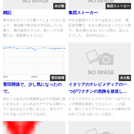
未分類
集団ストーカー
雑記
集団ストーカー
東大生がどうこうと書いてしまってもいる
今日も集団ストーカーは出ましたが、 感
んで、 政治家で東大生の方が話していた
応信号機で、わざと車が止まってという形
通り。 親が金持ちでとか、昔いってた世
で、 私を通らせないという形が、ほとん
襲とか、芸能界もそうだけ...
どでした。 店の中はなか...
菅田将暉
未分類
菅田関係で、少し気になったの
イタリアのテレビメディアの一
で。
つがワクチンの危険を放送して
たらしい 備忘録用
何かしらあるのが芸能界なので不思議に思
イタリアのテレビメディアの一つがワクチ
いませんが、はじめまたグーグルも関わっ
ンの危険を放送してたらしい。 この話
ているのかなとか思いました。 前もグー
も、前にイタリアでケムトレイル散布が行
グルであったのでそうなのか...
われて入るっぽいという話を...