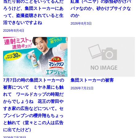
当たり前のことをいってるんだ
紅屋（ベニヤ）の妖怪砂かけバ
ろうけど、集団ストーカーにあ
バァなのか、砂かけブサイクな
って、盗撮盗聴されていると生
のか
活できないですよね
2026年8月3日
2026年8月4日
7月7日の時の集団ストーカーの
集団ストーカーの被害
被害について ミヤネ屋にも触
2026年7月21日
れて ワールドカップの時期だ
からでしょうね 花王の菅田や
すき家の広告などについて。セ
ブンイレブンの櫻井翔もちょっ
と触れて（堂々とこの人は広告
に出てたけど）
2026年7月25日