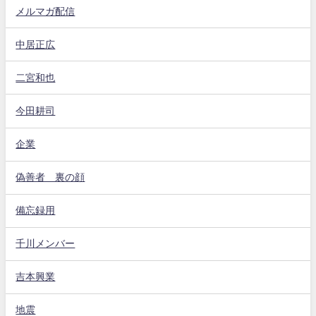
メルマガ配信
中居正広
二宮和也
今田耕司
企業
偽善者 裏の顔
備忘録用
千川メンバー
吉本興業
地震