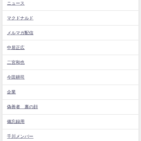
ニュース
マクドナルド
メルマガ配信
中居正広
二宮和也
今田耕司
企業
偽善者 裏の顔
備忘録用
千川メンバー