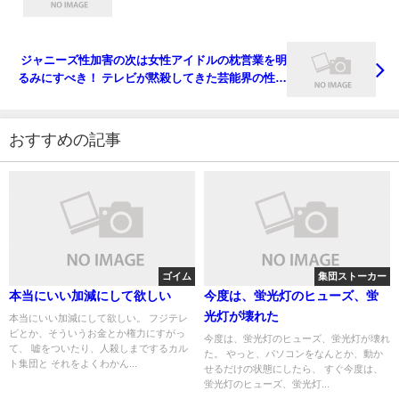
ジャニーズ性加害の次は女性アイドルの枕営業を明
るみにすべき！ テレビが黙殺してきた芸能界の性的
搾取を今こそ問いただす時
おすすめの記事
ゴイム
集団ストーカー
本当にいい加減にして欲しい
今度は、蛍光灯のヒューズ、蛍
光灯が壊れた
本当にいい加減にして欲しい。 フジテレ
ビとか、そういうお金とか権力にすがっ
今度は、蛍光灯のヒューズ、蛍光灯が壊れ
て、 嘘をついたり、人殺しまでするカル
た。 やっと、パソコンをなんとか、動か
ト集団と それをよくわかん...
せるだけの状態にしたら、 すぐ今度は、
蛍光灯のヒューズ、蛍光灯...