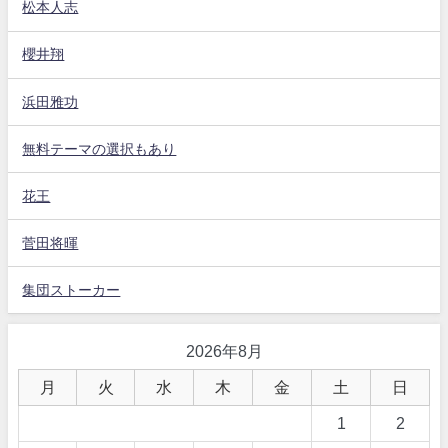
松本人志
櫻井翔
浜田雅功
無料テーマの選択もあり
花王
菅田将暉
集団ストーカー
2026年8月
月
火
水
木
金
土
日
1
2