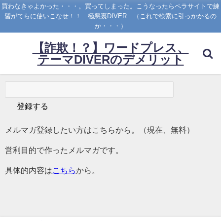
買わなきゃよかった・・・。買ってしまった。こうなったらペラサイトで練
習がてらに使いこなせ！！ 極悪裏DIVER （これで検索に引っかかるの
か・・・）
【詐欺！？】ワードプレス、
テーマDIVERのデメリット
メルマガ登録したい方はこちらから。（現在、無料）
営利目的で作ったメルマガです。
具体的内容は
こちら
から。