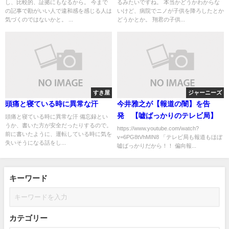
し、比較的、証拠にもなるから。 今まで
るみたいですね。 本当かどうかわからな
の記事で勘がいい人で違和感を感じる人は
いけど、病院でニノが子供を降ろしたとか
気づくのではないかと。 ...
どうかとか。 翔君の子供...
すき屋
ジャーニーズ
頭痛と寝ている時に異常な汗
今井雅之が【報道の闇】を告
発 【嘘ばっかりのテレビ局】
頭痛と寝ている時に異常な汗 備忘録とい
うか、書いた方が安全だったりするので。
https://www.youtube.com/watch?
前に書いたように、運転している時に気を
v=6PG8tVhMIN8 「テレビ局も報道もほぼ
失いそうになる話をし...
嘘ばっかりだから！！ 偏向報...
キーワード
カテゴリー