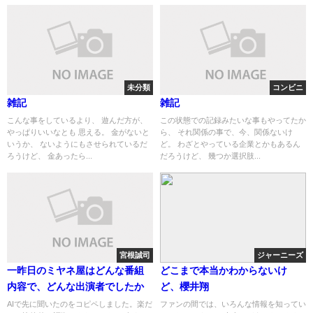
未分類
コンビニ
雑記
雑記
こんな事をしているより、 遊んだ方が、
この状態での記録みたいな事もやってたか
やっぱりいいなとも 思える。 金がないと
ら、 それ関係の事で、今、関係ないけ
いうか、 ないようにもさせられているだ
ど。 わざとやっている企業とかもあるん
ろうけど、 金あったら...
だろうけど、 幾つか選択肢...
宮根誠司
ジャーニーズ
一昨日のミヤネ屋はどんな番組
どこまで本当かわからないけ
内容で、どんな出演者でしたか
ど、櫻井翔
AIで先に聞いたのをコピペしました。楽だ
ファンの間では、いろんな情報を知ってい