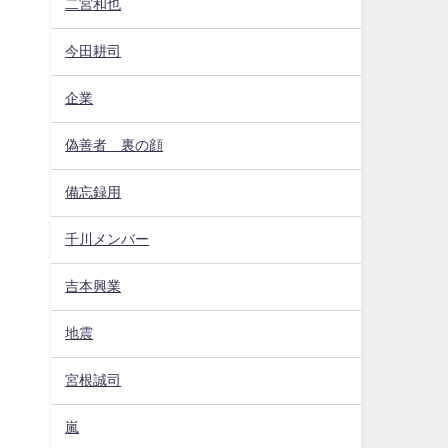
二宮和也
今田耕司
企業
偽善者 裏の顔
備忘録用
千川メンバー
吉本興業
地震
宮根誠司
嵐