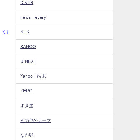
DIVER
news every
NHK
くま
SANGO
U-NEXT
Yahoo！端末
ZERO
すき屋
その他のテーマ
なか卯