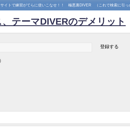
サイトで練習がてらに使いこなせ！！ 極悪裏DIVER （これで検索に引っ
、テーマDIVERのデメリット
）