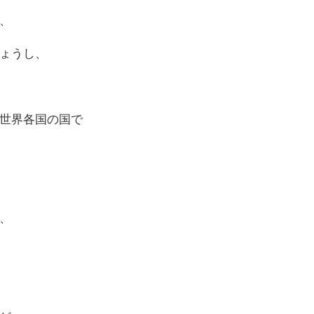
、
ょうし、
世界各国の国で
、