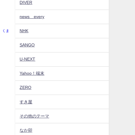
DIVER
news every
NHK
くま
SANGO
U-NEXT
Yahoo！端末
ZERO
すき屋
その他のテーマ
なか卯