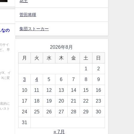
花王
菅田将暉
集団ストーカー
しなの
のサイ
2026年8月
ど。 早
月
火
水
木
金
土
日
1
2
がX、イ
、Xに変
3
4
5
6
7
8
9
10
11
12
13
14
15
16
17
18
19
20
21
22
23
徹底的に
いいスト
24
25
26
27
28
29
30
31
« 7月