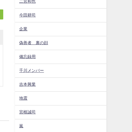
二宮和也
今田耕司
企業
偽善者 裏の顔
備忘録用
千川メンバー
吉本興業
地震
宮根誠司
嵐