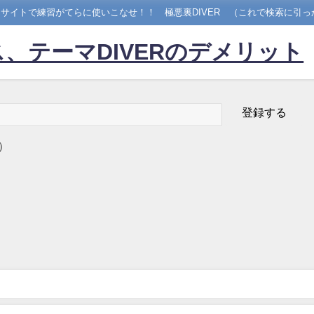
サイトで練習がてらに使いこなせ！！ 極悪裏DIVER （これで検索に引っ
、テーマDIVERのデメリット
）