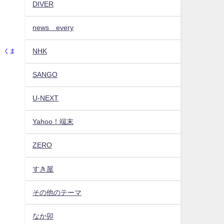
DIVER
news every
NHK
くま
SANGO
U-NEXT
Yahoo！端末
ZERO
すき屋
その他のテーマ
なか卯