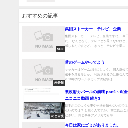
おすすめの記事
集団ストーカー テレビ、企業
集団ストーカー テレビ、企業ですね。 今
た。 なんとなく、テレビとか見てないけど
感じるんですけど。 きっと、テレビや業...
NHK
昔のゲームやってよう
サッカーはゲームだけにしよう。 個人単位
選手を見る形とか。 利用されるのは嫌なんで
2018年のワールドカップの経験は...
未分類
裏政府カバールの崩壊 part1～6(全1
ニコニコ動画 続き3
日本がこのような事や手法を知らないのでは
ないのでは？ と思う人ですが、 前に見たこ
ださい。 同じ事をアメリカでもや...
のど自慢
今日は家にゴミがありました。