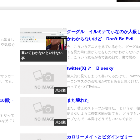
グーグル イルミナてぃなのか人殺
かわからないけど Don't Be Evil
日も出まし
、空気感で
今、こういうアニメを見ているから、グーグル
トを見た時に嫌がらせをしたのかわからないけ
書いておかないといけない
く、こういう奴らが表で善の顔で、裏で悪の...
事
twitter(X) と Bluesky
でサッカー
個人的に見てしまって書いてるだけで。 twitter
。 でも、
ーロンマスクの会社名がXでもあると思うけど
わって かつてTwitte...
未分類
0部) -
また壊れた
また、替えのストーブが壊れた。 というか、
使えないように複数欠陥が出てる。 どうでも
？ やって
ーブなんで、本音はどうでもいいんですけ...
れを見てく
未分類
カロリーメイトとビダインゼリー