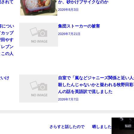
聴されて
か、砂かけブサイクなのか
2026年8月3日
害につい
集団ストーカーの被害
ドカップ
2026年7月21日
菅田やす
イレブン
とこの人
ないけ
自室で「嵐などジャニーズ関係と近い人
殺したんじゃないかと疑われる牧野田彩
んの話を英語訳で流しました
2026年7月7日
さらすと話したので 晒しました