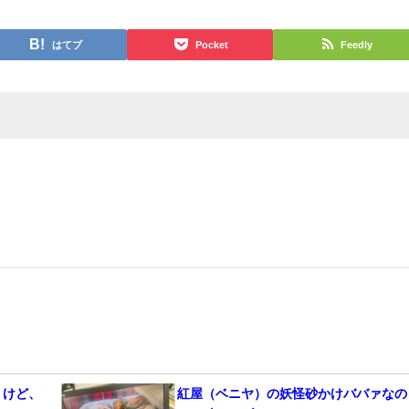
はてブ
Pocket
Feedly
うけど、
紅屋（ベニヤ）の妖怪砂かけババァなの