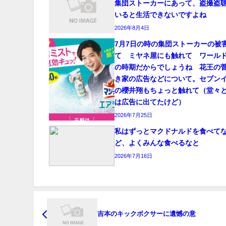
集団ストーカーにあって、盗撮盗
いると生活できないですよね
2026年8月4日
7月7日の時の集団ストーカーの被
て ミヤネ屋にも触れて ワール
の時期だからでしょうね 花王の
き家の広告などについて。セブン
の櫻井翔もちょっと触れて（堂々
は広告に出てたけど）
2026年7月25日
私はずっとマクドナルドを食べて
ど、よくみんな食べるなと
2026年7月16日
吉本のキックボクサーに遺憾の意