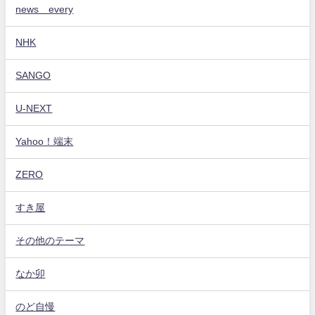
news every
NHK
SANGO
U-NEXT
Yahoo！端末
ZERO
すき屋
その他のテーマ
なか卯
のど自慢