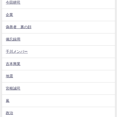
今田耕司
企業
偽善者 裏の顔
備忘録用
千川メンバー
吉本興業
地震
宮根誠司
嵐
政治