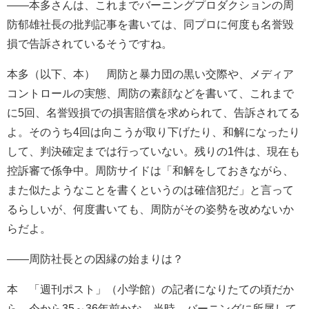
――本多さんは、これまでバーニングプロダクションの周
防郁雄社長の批判記事を書いては、同プロに何度も名誉毀
損で告訴されているそうですね。
本多（以下、本） 周防と暴力団の黒い交際や、メディア
コントロールの実態、周防の素顔などを書いて、これまで
に5回、名誉毀損での損害賠償を求められて、告訴されてる
よ。そのうち4回は向こうが取り下げたり、和解になったり
して、判決確定までは行っていない。残りの1件は、現在も
控訴審で係争中。周防サイドは「和解をしておきながら、
また似たようなことを書くというのは確信犯だ」と言って
るらしいが、何度書いても、周防がその姿勢を改めないか
らだよ。
――周防社長との因縁の始まりは？
本 「週刊ポスト」（小学館）の記者になりたての頃だか
ら、今から35～36年前かな。当時、バーニングに所属して