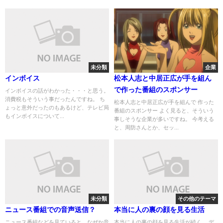
未分類
企業
インボイス
松本人志と中居正広が手を組ん
で作った番組のスポンサー
インボイスの話がわかった・・・と思う。
消費税もそういう事だったんですね。 ち
松本人志と中居正広が手を組んで 作った
ょっと意外だったのもあるけど、テレビ局
番組のスポンサー よく見ると、そういう
もインボイスについて...
事しそうな企業が多いですね。 今考える
と、周防さんとか、セッ...
未分類
その他のテーマ
ニュース番組での音声送信？
本当に人の裏の顔を見る生活
ニュース番組などを見ていると、なぜか音
本当に人の裏の顔を見る生活が続く。 デ