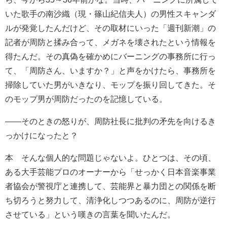
いた歌手の南沙織（現・篠山紀信夫人）の男性スキャンダ
ルが発覚したんだけど、その取材にいった「週刊新潮」の
記者が周防と揉み合って、メガネを壊されたという情報を
得たんだ。その真偽を確かめにバーニングの事務所に行っ
て、「周防さん、いますか？」と声をかけたら、事務所を
掃除していた男がいきなり、モップを振り回してきた。そ
のモップ男が周防だったのを記憶している。
――そのときの怒りが、周防社長に批判の矛先を向けるき
っかけになったと？
本 そんな個人的な問題じゃないよ。ひとつは、その頃、
ある大手芸能プロのオーナーから「せっかく日本音楽事業
者協会が警視庁と連携して、芸能界と暴力団との関係を断
ち切ろうと努力して、清浄化しつつあるのに、周防が逆行
させている」という嘆きの言葉を聞いたんだ。