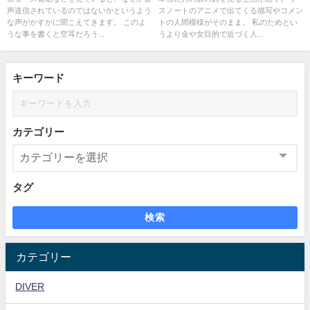
声送信されているのではないかというよう
スノートのアニメで出てくる描写やコメン
な声がかすかに聞こえてきます。 このよ
トの人間模様がそのまま。 私のためとい
うな事を書くと空耳だろう...
うより金や女目的で近づく人...
キーワード
カテゴリー
タグ
検索
カテゴリー
DIVER