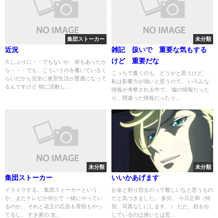
集団ストーカー
未分類
近況
雑記 扱いで 重要な気もする
けど 重要だな
久しぶりに・・でもないか、前もあったか
ら・・・でも、こういうのを書いているく
こっちで書くのも、どうかと思うけど。
らいだから完全に夜型生活が普通になって
私は影響力が強いと思うので、 いろんな
るんですけど 朝に活動し...
情報が考察される中で、 嘘の情報だった
り、間違った情報だったり...
未分類
未分類
集団ストーカー
いいかあげます
イライラする。 集団ストーカーという
お金と割り切るのって難しいなと思うもの
か、またテレビか何かで 一緒にやってい
だと気づきました。 多分。 小川正和（特
るのか。 それと花王の広告も菅田もやっ
別、写真なしにします。） ただ、顔を出
てるし。 すき家の 女...
しているのは偉いとは思...