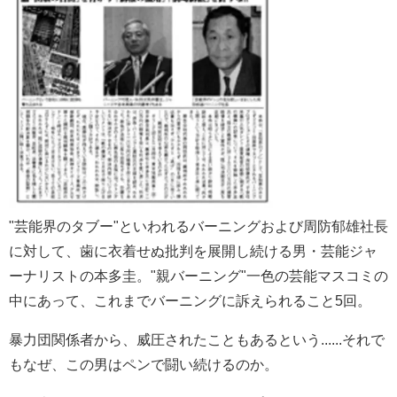
"芸能界のタブー"といわれるバーニングおよび周防郁雄社長
に対して、歯に衣着せぬ批判を展開し続ける男・芸能ジャ
ーナリストの本多圭。"親バーニング"一色の芸能マスコミの
中にあって、これまでバーニングに訴えられること5回。
暴力団関係者から、威圧されたこともあるという......それで
もなぜ、この男はペンで闘い続けるのか。