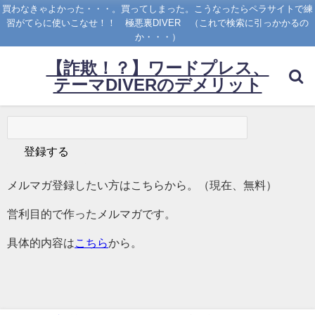
買わなきゃよかった・・・。買ってしまった。こうなったらペラサイトで練
習がてらに使いこなせ！！ 極悪裏DIVER （これで検索に引っかかるの
か・・・）
【詐欺！？】ワードプレス、
テーマDIVERのデメリット
メルマガ登録したい方はこちらから。（現在、無料）
営利目的で作ったメルマガです。
具体的内容は
こちら
から。