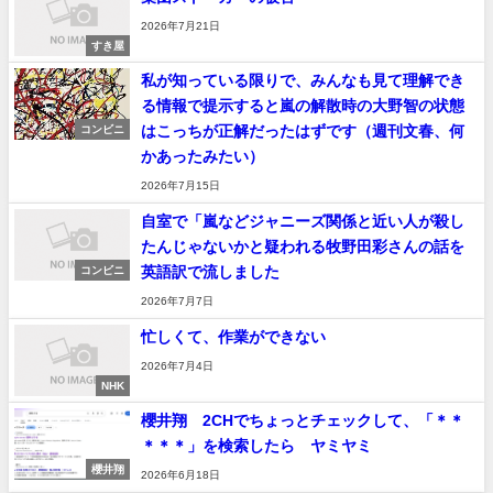
2026年7月21日
すき屋
私が知っている限りで、みんなも見て理解でき
る情報で提示すると嵐の解散時の大野智の状態
はこっちが正解だったはずです（週刊文春、何
コンビニ
かあったみたい）
2026年7月15日
自室で「嵐などジャニーズ関係と近い人が殺し
たんじゃないかと疑われる牧野田彩さんの話を
英語訳で流しました
コンビニ
2026年7月7日
忙しくて、作業ができない
2026年7月4日
NHK
櫻井翔 2CHでちょっとチェックして、「＊＊
＊＊＊」を検索したら ヤミヤミ
櫻井翔
2026年6月18日