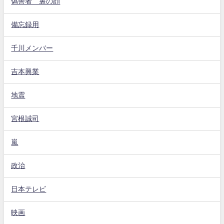
偽善者 裏の顔
備忘録用
千川メンバー
吉本興業
地震
宮根誠司
嵐
政治
日本テレビ
映画