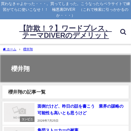
買わなきゃよかった・・・。買ってしまった。こうなったらペラサイトで練
習がてらに使いこなせ！！ 極悪裏DIVER （これで検索に引っかかるの
か・・・）
【詐欺！？】ワードプレス、
テーマDIVERのデメリット
ホーム
櫻井翔
櫻井翔
櫻井翔の記事一覧
面倒だけど、昨日の話を書こう 業界の謀略の
可能性も高いとも思うけど
コンビニ
2026年7月25日
集団ストーカーの被害