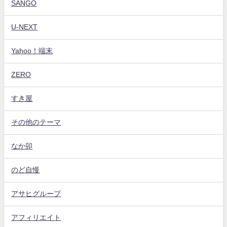
SANGO
U-NEXT
Yahoo！端末
ZERO
すき屋
その他のテーマ
なか卯
のど自慢
アサヒグループ
アフィリエイト