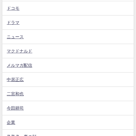
ドコモ
ドラマ
ニュース
マクドナルド
メルマガ配信
中居正広
二宮和也
今田耕司
企業