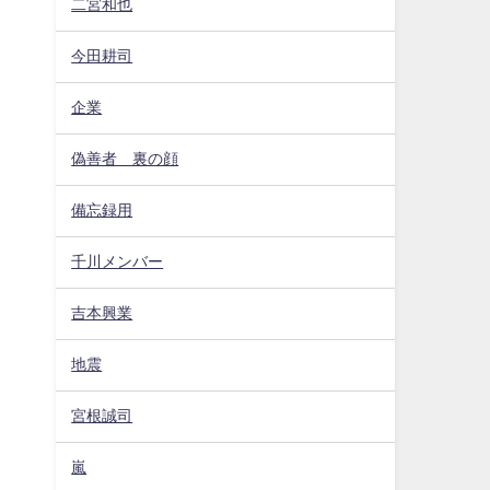
二宮和也
今田耕司
企業
偽善者 裏の顔
備忘録用
千川メンバー
吉本興業
地震
宮根誠司
嵐