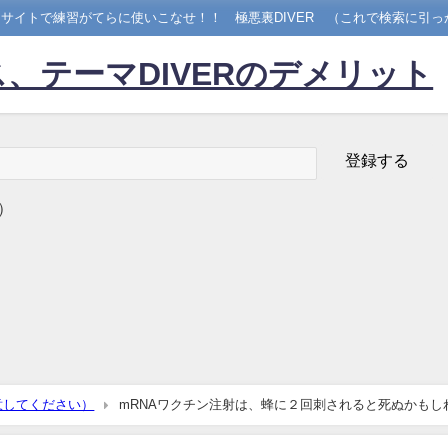
サイトで練習がてらに使いこなせ！！ 極悪裏DIVER （これで検索に引っ
、テーマDIVERのデメリット
）
意してください）
mRNAワクチン注射は、蜂に２回刺されると死ぬかもし