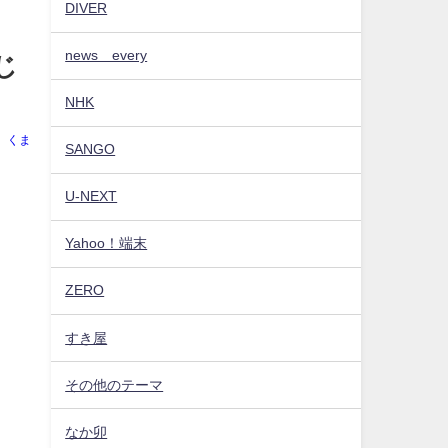
DIVER
news every
じ
NHK
くま
SANGO
U-NEXT
Yahoo！端末
ZERO
すき屋
その他のテーマ
なか卯