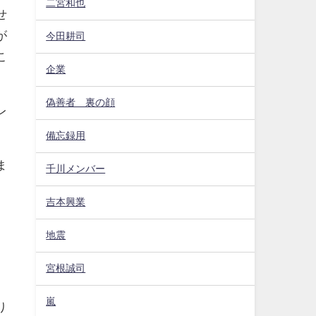
二宮和也
せ
が
今田耕司
こ
企業
偽善者 裏の顔
レ
備忘録用
ま
千川メンバー
吉本興業
地震
、
宮根誠司
嵐
り