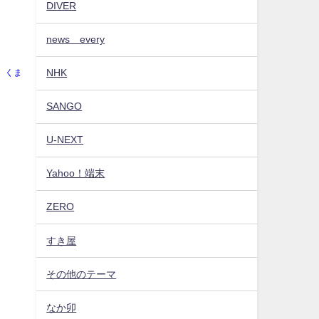
DIVER
news every
NHK
くま
SANGO
U-NEXT
Yahoo！端末
ZERO
すき屋
その他のテーマ
なか卯