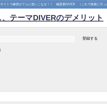
サイトで練習がてらに使いこなせ！！ 極悪裏DIVER （これで検索に引っ
、テーマDIVERのデメリット
）