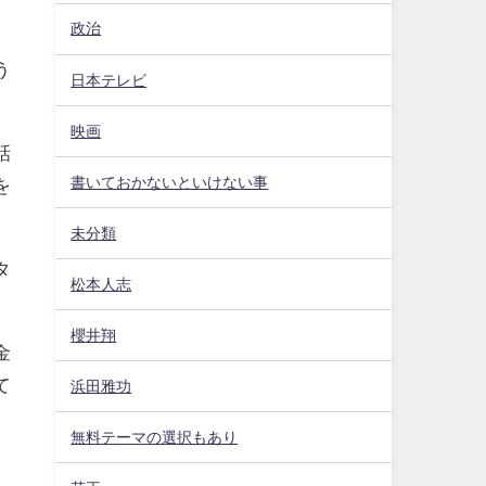
政治
う
日本テレビ
映画
話
書いておかないといけない事
を
未分類
タ
松本人志
櫻井翔
金
て
浜田雅功
無料テーマの選択もあり