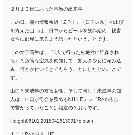
２月１２日にあった本当の出来事
この日、朝の情報番組「ZIP！」（日テレ系）の出演
を終えた山口は、日中からビールを飲み始め、被害
女性に部屋に来るよう誘ったということです。
この女子高生は、『1人で行ったら絶対に強姦され
る』と危険な空気を察知して、知人の少女に頼み込
み、何とか付いてきてもらうことにしたとのことで
す。
山口と未成年の被害女性、そして同じく未成年の知
人は、山口が司会を務めるNHK Eテレ『Rの法則』
で繋がっていたことは報道のとおりです。
f:id:gbh06101:20180426130917p:plain
出典：Rの法則 HP