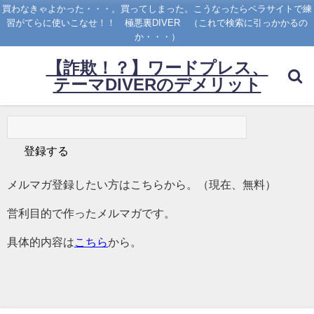
買わなきゃよかった・・・。買ってしまった。こうなったらペラサイトで練
習がてらに使いこなせ！！ 極悪裏DIVER （これで検索に引っかかるの
か・・・）
【詐欺！？】ワードプレス、
テーマDIVERのデメリット
メルマガ登録したい方はこちらから。（現在、無料）
営利目的で作ったメルマガです。
具体的内容は
こちら
から。