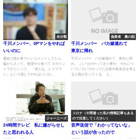
未分類
偽善者 裏の顔
千川メンバー、0Pマンをやれば
千川メンバー バカ嫁連れて
いいのに
東京に帰れ
番組で誰か食でいいコメントしてたら、
千川メンバー バカ嫁連れて 東京に帰
脇から入って、無理やり食べて ０ポイン
れ。 こいつがやってきた事や、それにつ
トですといって、 「来たな。レイプマ
いていろいろやってた企業や飲食店を考え
ン」という感じでやればいいの...
ると腹が立ってくる。 と...
コロナ（※間違った私の情報記事もある
ジャーニーズ
ので注意してください）
24時間テレビ 私に嫌がらせし
音声送信で「わかってないな」
たと思われる人
という話が合ったので