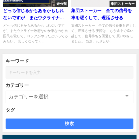
未分類
集団ストーカー
どっち信じるかもあるかもしれ
集団ストーカー 全ての信号を
ないですが またウクライナ政
車を遅くして、遅延させる
府なのか軍なのか自国民を殺し
どっち信じるかもあるかもしれないです
集団ストーカー 全ての信号を車を遅くし
が、またウクライナ政府なのか軍なのか自
て、遅延させる 実際は、もう途中で追い
て、ロシアがやったといってる
国民を殺して、ロシアがやったといってる
越して、信号待ちを回避して 買い物をし
みたい
みたい。 悲しくなってく...
ました。 当然、わざとや...
キーワード
カテゴリー
タグ
検索