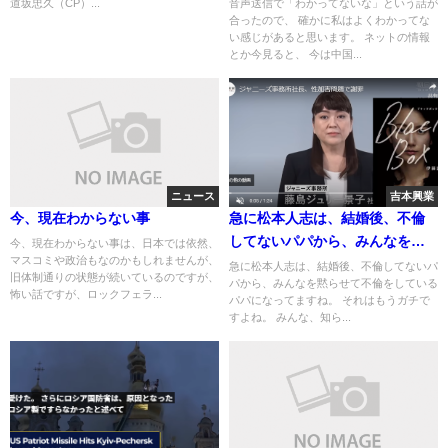
道坂忠久（CP）...
音声送信で「わかってないな」という話が
合ったので、 確かに私はよくわかってな
い感じがあると思います。 ネットの情報
とか今見ると、 今は中国...
ニュース
吉本興業
今、現在わからない事
急に松本人志は、結婚後、不倫
してないパパから、みんなを黙
今、現在わからない事は、日本では依然、
マスコミや政治もなのかもしれませんが、
らせて不倫をしているパパにな
急に松本人志は、結婚後、不倫してないパ
旧体制通りの状態が続いているのですが、
パから、みんなを黙らせて不倫をしている
ってますね
怖い話ですが、ロックフェラ...
パパになってますね。 それはもうガチで
すよね。 みんな、知ら...