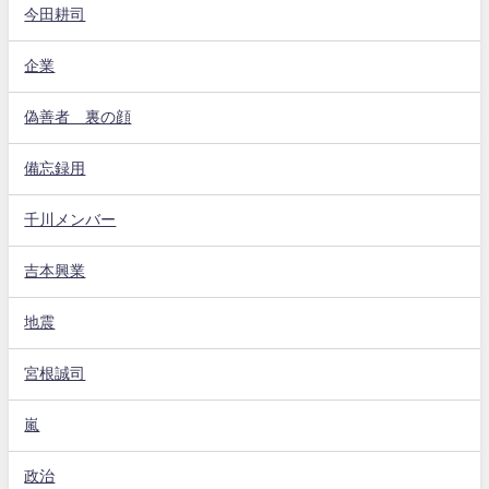
今田耕司
企業
偽善者 裏の顔
備忘録用
千川メンバー
吉本興業
地震
宮根誠司
嵐
政治