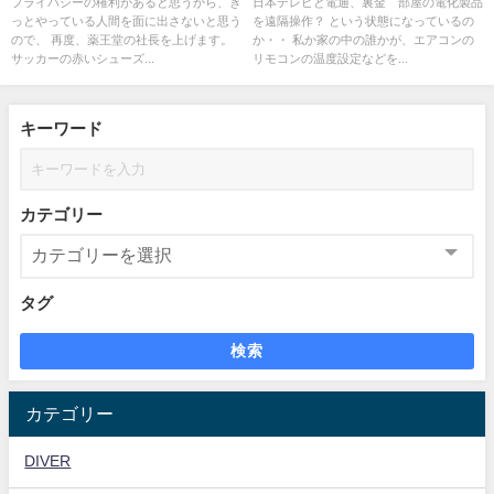
プライバシーの権利があると思うから、き
日本テレビと電通、裏金 部屋の電化製品
っとやっている人間を面に出さないと思う
を遠隔操作？ という状態になっているの
ので、 再度、薬王堂の社長を上げます。
か・・ 私か家の中の誰かが、エアコンの
サッカーの赤いシューズ...
リモコンの温度設定などを...
キーワード
カテゴリー
タグ
検索
カテゴリー
DIVER