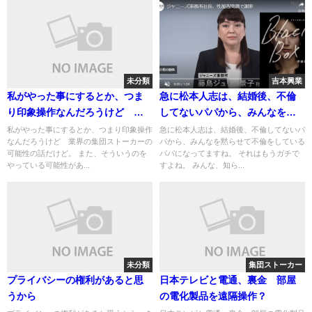
未分類
吉本興業
私がやった事にするとか、つま
急に松本人志は、結婚後、不倫
り印象操作なんだろうけど 業
してないパパから、みんなを黙
界の集団ストーカーの
らせて不倫をしているパパにな
私がやった事にするとか、つまり印象操作
急に松本人志は、結婚後、不倫してないパ
なんだろうけど 業界の集団ストーカーの
パから、みんなを黙らせて不倫をしている
ってますね
可能性の話だけど。 また、そういうのを
パパになってますね。 それはもうガチで
やっている可能性があ...
すよね。 みんな、知ら...
未分類
集団ストーカー
プライバシーの権利があると思
日本テレビと電通、裏金 部屋
うから
の電化製品を遠隔操作？