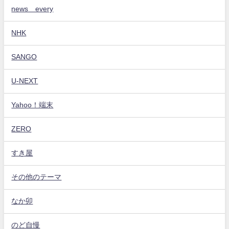
news every
NHK
SANGO
U-NEXT
Yahoo！端末
ZERO
すき屋
その他のテーマ
なか卯
のど自慢