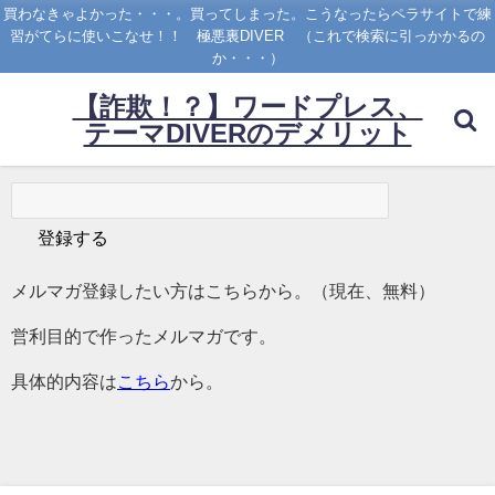
買わなきゃよかった・・・。買ってしまった。こうなったらペラサイトで練
習がてらに使いこなせ！！ 極悪裏DIVER （これで検索に引っかかるの
か・・・）
【詐欺！？】ワードプレス、
テーマDIVERのデメリット
メルマガ登録したい方はこちらから。（現在、無料）
営利目的で作ったメルマガです。
具体的内容は
こちら
から。