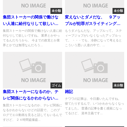
未分類
未分類
集団ストーカーの関係で働けな
変えないとダメだな、 ９アッ
い人達に給付なりして欲しいで
プルが犯罪ガスライティング企
すね
業を遂行している 前からだけ
集団ストーカーの関係で働けない人達に給
もうダメなんだな、アップルって。 ステ
付なりして欲しいですね。 業界とかやっ
ィーブジョブがいなくなったアップルっ
ど
てるんだろうから、 今までの政党とか業
て。 ・・・でも、冷静になって考えると
界とかでは無理なんだろう...
こういう悪い人達の中で、...
ゴイム
未分類
集団ストーカーになるのか、テ
雑記
レビ関係になるかわからないけ
チワワの記事は、今日書いたんですね。
寝てたりするんで、いつかわからなくなっ
どの話題
集団ストーカーになるのか、テレビ関係に
てました。 普通の記事を書く感覚になっ
なるかわからないけどの話題で。 このブ
てるけど、 資本主義です...
ログでエロ動画を見ると話してもいるんで
すけど、 ２４時間盗撮盗...