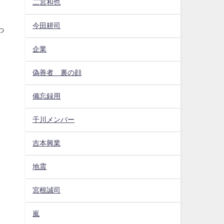
二宮和也
今田耕司
っ
企業
偽善者 裏の顔
備忘録用
千川メンバー
吉本興業
地震
宮根誠司
嵐
、