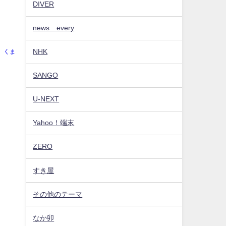
DIVER
news every
NHK
くま
SANGO
U-NEXT
Yahoo！端末
ZERO
すき屋
その他のテーマ
なか卯