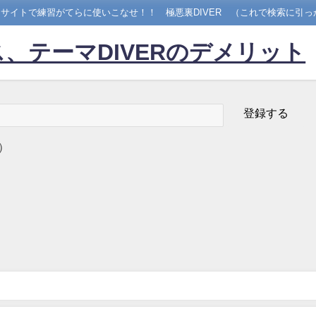
サイトで練習がてらに使いこなせ！！ 極悪裏DIVER （これで検索に引っ
、テーマDIVERのデメリット
）