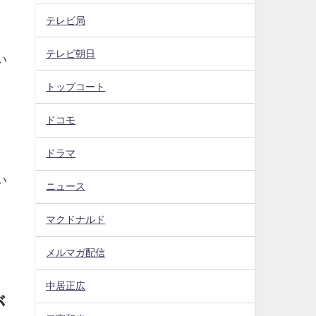
テレビ局
テレビ朝日
い
トップコート
ドコモ
ドラマ
い
ニュース
マクドナルド
メルマガ配信
中居正広
が