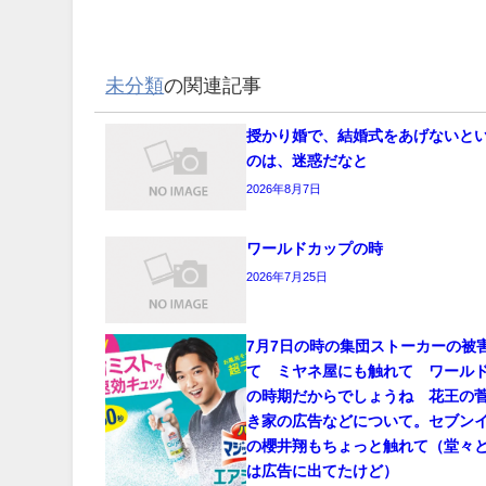
未分類
の関連記事
授かり婚で、結婚式をあげないと
のは、迷惑だなと
2026年8月7日
ワールドカップの時
2026年7月25日
7月7日の時の集団ストーカーの被
て ミヤネ屋にも触れて ワール
の時期だからでしょうね 花王の
き家の広告などについて。セブン
の櫻井翔もちょっと触れて（堂々
は広告に出てたけど）