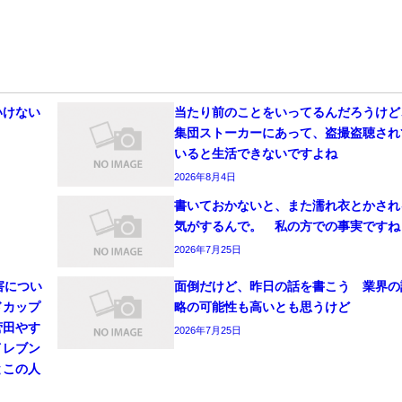
いけない
当たり前のことをいってるんだろうけど
集団ストーカーにあって、盗撮盗聴され
いると生活できないですよね
2026年8月4日
書いておかないと、また濡れ衣とかされ
気がするんで。 私の方での事実ですね
2026年7月25日
害につい
面倒だけど、昨日の話を書こう 業界の
ドカップ
略の可能性も高いとも思うけど
菅田やす
2026年7月25日
イレブン
とこの人