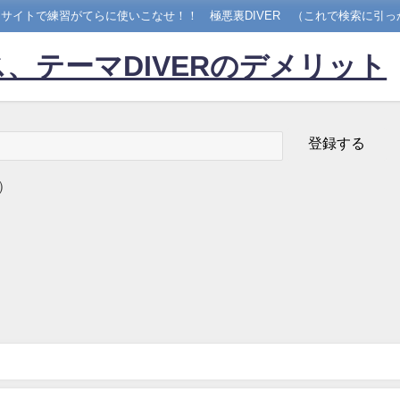
サイトで練習がてらに使いこなせ！！ 極悪裏DIVER （これで検索に引っ
、テーマDIVERのデメリット
）