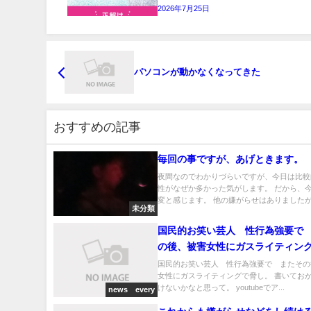
2026年7月25日
パソコンが動かなくなってきた
おすすめの記事
毎回の事ですが、あげときます。
夜間なのでわかりづらいですが、今日は比較
性がなぜか多かった気がします。 だから、
変と感じます。 他の嫌がらせはありましたが.
未分類
国民的お笑い芸人 性行為強要で
の後、被害女性にガスライティン
国民的お笑い芸人 性行為強要で またその
女性にガスライティングで脅し。 書いてお
けないかなと思って。 youtubeでア...
news every