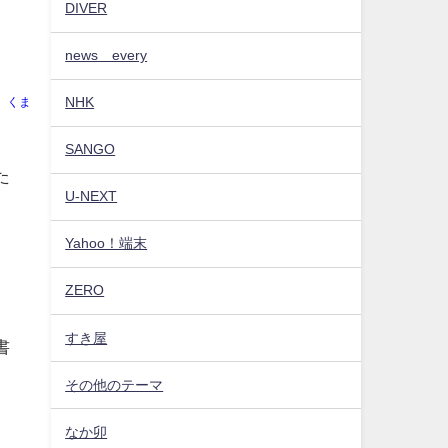
DIVER
news every
NHK
くま
SANGO
た
U-NEXT
Yahoo！端末
ZERO
すき屋
書
その他のテーマ
なか卯