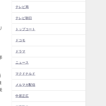
テレビ局
テレビ朝日
い
り
トップコート
ドコモ
ドラマ
形
ニュース
マクドナルド
頭
ま
メルマガ配信
覚
中居正広