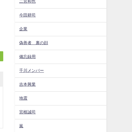
二宮和也
今田耕司
企業
偽善者 裏の顔
備忘録用
千川メンバー
吉本興業
地震
宮根誠司
嵐