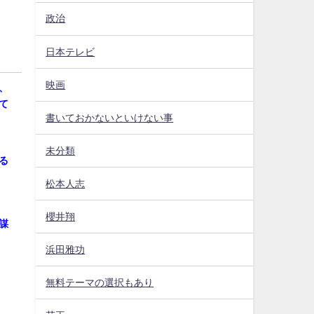
政治
日本テレビ
映画
、
て
書いておかないといけない事
未分類
る
松本人志
櫻井翔
謀
浜田雅功
無料テーマの選択もあり