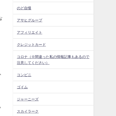
のど自慢
な
アサヒグループ
アフィリエイト
クレジットカード
コロナ（※間違った私の情報記事もあるので
。
注意してください）
か
コンビニ
ゴイム
ジャーニーズ
る
スカイラーク