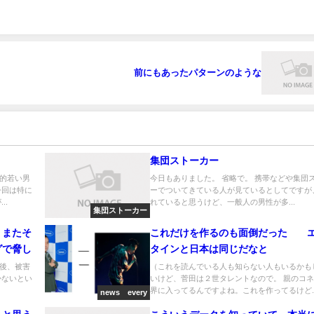
前にもあったパターンのような
集団ストーカー
的若い男
今日もありました。 省略で。 携帯などや集団
今回は特に
ーでついてきている人が見ているとしてですが
..
れていると思うけど、一般人の男性が多...
集団ストーカー
 またそ
これだけを作るのも面倒だった 
グで脅し
タインと日本は同じだなと
後、被害
（これを読んでいる人も知らない人もいるかも
かないとい
いけど、菅田は２世タレントなので。 親のコ
界に入ってるんですよね。これを作ってるけど..
news every