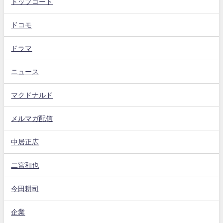
トップコート
ドコモ
ドラマ
ニュース
マクドナルド
メルマガ配信
中居正広
二宮和也
今田耕司
企業