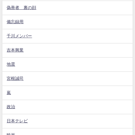
偽善者 裏の顔
備忘録用
千川メンバー
吉本興業
地震
宮根誠司
嵐
政治
日本テレビ