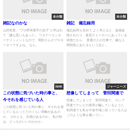
未分類
未分類
雑記なのかな
雑記 備忘録用
山田裕貴、”プロ野球選手の息子”と呼ばれ
備忘録用も含めて よく考えると、盗撮盗
て「嫌な思いもあった」 ワタナベエンタ
聴されたり、集団ストーカーにあっている
ーテインメントなので、周防さんがプロモ
状態だから、 普通の人が仕事で、嫌な人
ーターですよね。 なん...
間関係とあたるという話と...
NHK
ジャーニーズ
この状態に気づいた時の事と、
想像してしまって 菅田関連で
今それを感じている人
想像してしまって 菅田関連で。 ロシア
関連でテレビの業界が騙しているように、
この状態に気づいた時の事と、今それを感
私関連でも私を中途半端に知っている人は
じている人ってどのくらい乖離があるの
このような事を書いてい...
か。 それとも、共感があるのか。 私の時
は、どっちがいいのかわか...