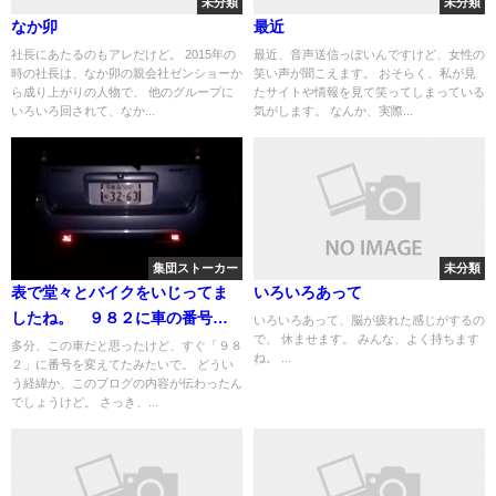
未分類
未分類
なか卯
最近
社長にあたるのもアレだけど。 2015年の
最近、音声送信っぽいんですけど、女性の
時の社長は、なか卯の親会社ゼンショーか
笑い声が聞こえます。 おそらく、私が見
ら成り上がりの人物で、 他のグループに
たサイトや情報を見て笑ってしまっている
いろいろ回されて、なか...
気がします。 なんか、実際...
集団ストーカー
未分類
表で堂々とバイクをいじってま
いろいろあって
したね。 ９８２に車の番号が
いろいろあって、脳が疲れた感じがするの
で、 休ませます。 みんな、よく持ちます
変わってた
多分、この車だと思ったけど、すぐ「９８
ね。 ...
２」に番号を変えてたみたいで。 どうい
う経緯か、このブログの内容が伝わったん
でしょうけど。 さっき、...