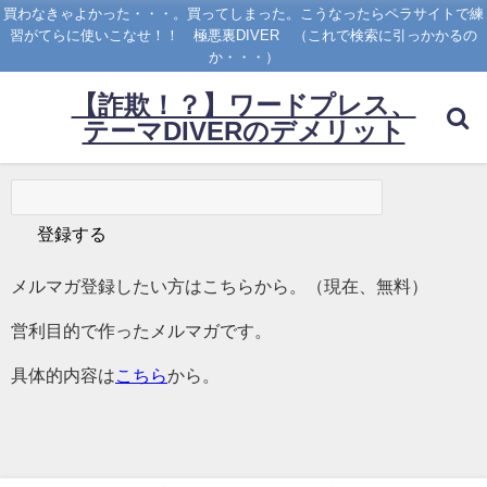
買わなきゃよかった・・・。買ってしまった。こうなったらペラサイトで練
習がてらに使いこなせ！！ 極悪裏DIVER （これで検索に引っかかるの
か・・・）
【詐欺！？】ワードプレス、
テーマDIVERのデメリット
メルマガ登録したい方はこちらから。（現在、無料）
営利目的で作ったメルマガです。
具体的内容は
こちら
から。