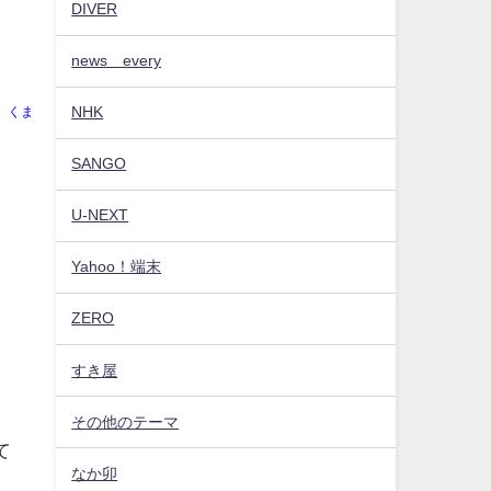
DIVER
news every
NHK
くま
SANGO
U-NEXT
Yahoo！端末
ZERO
すき屋
その他のテーマ
て
なか卯