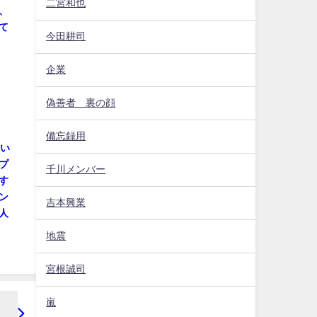
二宮和也
、
て
今田耕司
企業
偽善者 裏の顔
備忘録用
つい
プ
千川メンバー
す
ン
吉本興業
人
地震
宮根誠司
嵐