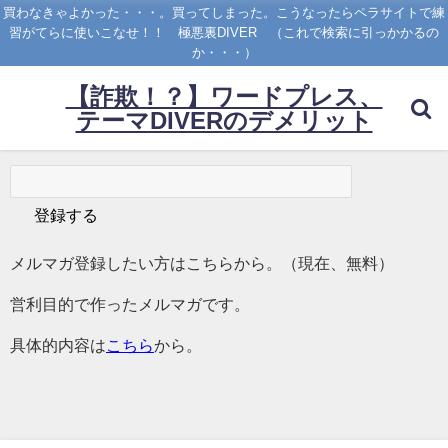
買わなきゃよかった・・・。買ってしまった。こうなったらペラサイトで練
習がてらに使いこなせ！！ 極悪裏DIVER （これで検索に引っかかるの
か・・・）
【詐欺！？】ワードプレス、
テーマDIVERのデメリット
メルマガ登録したい方はこちらから。（現在、無料）
営利目的で作ったメルマガです。
具体的内容は
こちら
から。