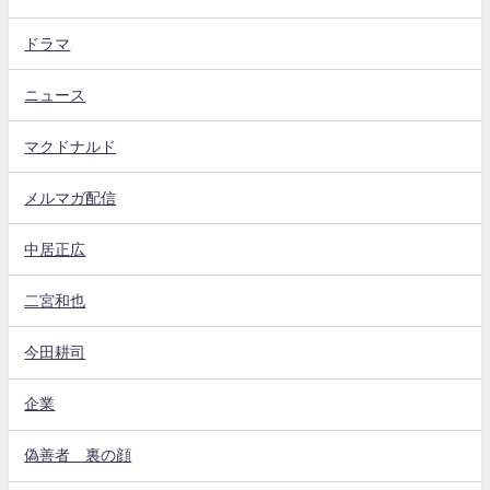
ドラマ
ニュース
マクドナルド
メルマガ配信
中居正広
二宮和也
今田耕司
企業
偽善者 裏の顔