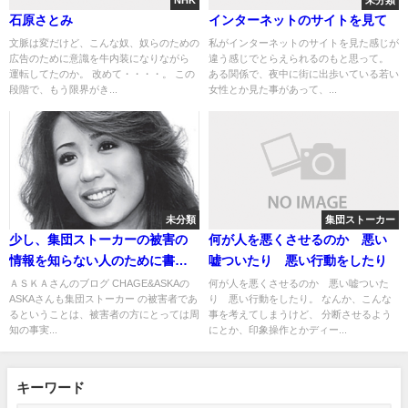
NHK
未分類
石原さとみ
インターネットのサイトを見て
文脈は変だけど、こんな奴、奴らのための
私がインターネットのサイトを見た感じが
広告のために意識を牛内装になりながら
違う感じでとらえられるのもと思って。
運転してたのか。 改めて・・・・。 この
ある関係で、夜中に街に出歩いている若い
段階で、もう限界がき...
女性とか見た事があって、...
未分類
集団ストーカー
少し、集団ストーカーの被害の
何が人を悪くさせるのか 悪い
情報を知らない人のために書き
嘘ついたり 悪い行動をしたり
たいと思います。２
ＡＳＫＡさんのブログ CHAGE&ASKAの
何が人を悪くさせるのか 悪い嘘ついた
ASKAさんも集団ストーカー の被害者であ
り 悪い行動をしたり。 なんか、こんな
るということは、被害者の方にとっては周
事を考えてしまうけど、 分断させるよう
知の事実...
にとか、印象操作とかディー...
キーワード