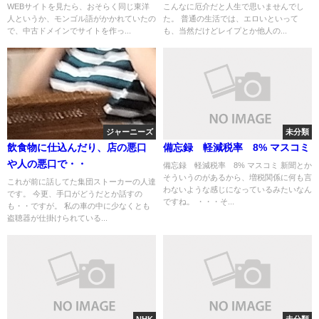
WEBサイトを見たら、おそらく同じ東洋
こんなに厄介だと人生で思いませんでし
人というか、モンゴル語がかかれていたの
た。 普通の生活では、エロいといって
で、中古ドメインでサイトを作っ...
も、当然だけどレイプとか他人の...
ジャーニーズ
未分類
飲食物に仕込んだり、店の悪口
備忘録 軽減税率 8% マスコミ
や人の悪口で・・
備忘録 軽減税率 8% マスコミ 新聞とか
そういうのがあるから、増税関係に何も言
これが前に話してた集団ストーカーの人達
わないような感じになっているみたいなん
です。 今更、手口がどうだとか話すの
ですね。 ・・・そ...
も・・ですが。 私の車の中に少なくとも
盗聴器が仕掛けられている...