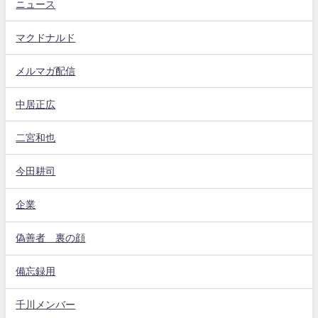
ニュース
マクドナルド
メルマガ配信
中居正広
二宮和也
今田耕司
企業
偽善者 裏の顔
備忘録用
千川メンバー