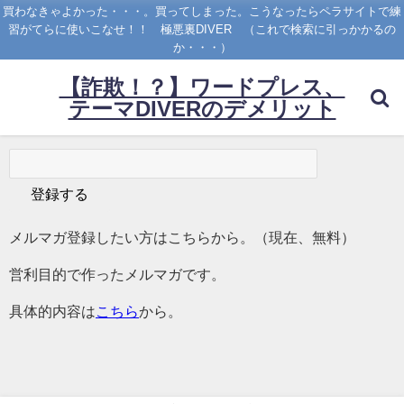
買わなきゃよかった・・・。買ってしまった。こうなったらペラサイトで練
習がてらに使いこなせ！！ 極悪裏DIVER （これで検索に引っかかるの
か・・・）
【詐欺！？】ワードプレス、
テーマDIVERのデメリット
メルマガ登録したい方はこちらから。（現在、無料）
営利目的で作ったメルマガです。
具体的内容は
こちら
から。