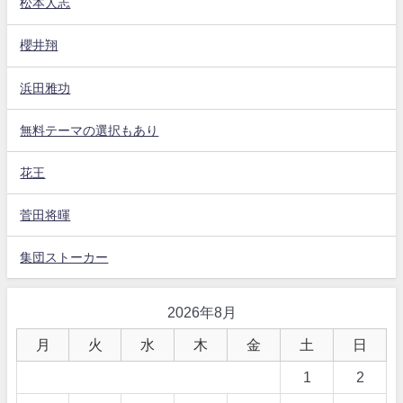
松本人志
櫻井翔
浜田雅功
無料テーマの選択もあり
花王
菅田将暉
集団ストーカー
2026年8月
月
火
水
木
金
土
日
1
2