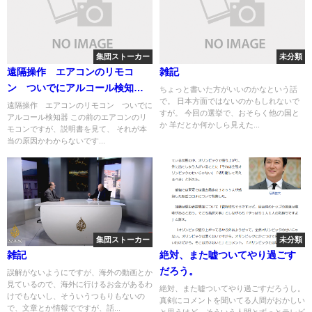
集団ストーカー
未分類
遠隔操作 エアコンのリモコ
雑記
ン ついでにアルコール検知
ちょっと書いた方がいいのかなという話
で。 日本方面ではないのかもしれないで
器 数値の操作
遠隔操作 エアコンのリモコン ついでに
すが。 今回の選挙で、おそらく他の国と
アルコール検知器 この前のエアコンのリ
か 羊だとか何かしら見えた...
モコンですが、説明書を見て、 それが本
当の原因かわからないです...
集団ストーカー
未分類
雑記
絶対、また嘘ついてやり過ごす
だろう。
誤解がないようにですが、海外の動画とか
見ているので、海外に行けるお金があるわ
絶対、また嘘ついてやり過ごすだろうし。
けでもないし、そういうつもりもないの
真剣にコメントを聞いてる人間がおかしい
で、文章とか情報でですが、話...