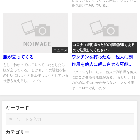
と思うけど、そういう人間とずっとテレビ
を見続けて騒いでいる...
コロナ（※間違った私の情報記事もある
ニュース
ので注意してください）
腹が立ってくる
ワクチンを打ったら 他人に副
作用を他人に起こさせる可能性
もし、わかっていてやっていたとしたら、
腹が立ってくる。 しかも、その騒動を私
がある
ワクチンを打ったら 他人に副作用を他人
のせいにしようと裏工作しようとしている
に起こさせる可能性がある。 らしい。 何
状態も見えるし。 レプタ...
のために打つのかわからない。 という事
は、コロナがあったか...
キーワード
カテゴリー