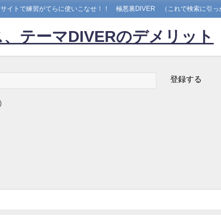
サイトで練習がてらに使いこなせ！！ 極悪裏DIVER （これで検索に引っ
、テーマDIVERのデメリット
）