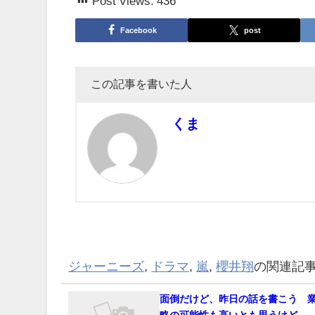
Post Views:
436
Facebook
post
この記事を書いた人
くま
ジャーニーズ
,
ドラマ
,
嵐
,
櫻井翔
の関連記
面倒だけど、昨日の話を書こう 