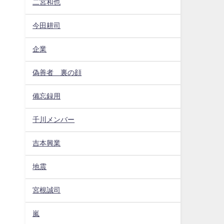
二宮和也
今田耕司
企業
偽善者 裏の顔
備忘録用
千川メンバー
吉本興業
地震
宮根誠司
嵐