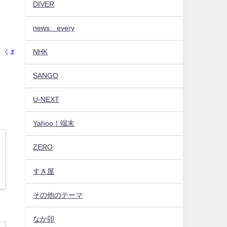
DIVER
news every
NHK
くま
SANGO
U-NEXT
Yahoo！端末
ZERO
すき屋
その他のテーマ
なか卯