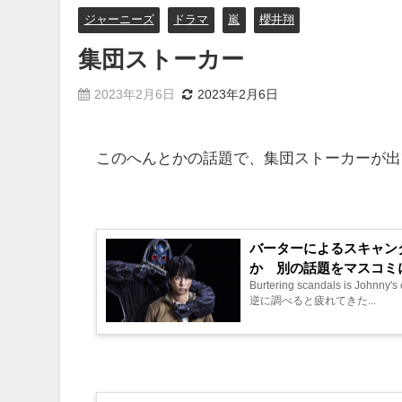
ジャーニーズ
ドラマ
嵐
櫻井翔
集団ストーカー
2023年2月6日
2023年2月6日
このへんとかの話題で、集団ストーカーが出
バーターによるスキャ
か 別の話題をマスコ
Burtering scandals is Johnny's common practice. 
逆に調べると疲れてきた...