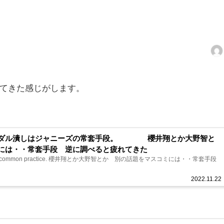
てきた感じがします。
ンダル潰しはジャニーズの常套手段。 櫻井翔とか大野智と
ミには・・常套手段 逆に調べると疲れてきた
櫻井翔とか大野智とか 別の話題をマスコミには・・常套手段
2022.11.22