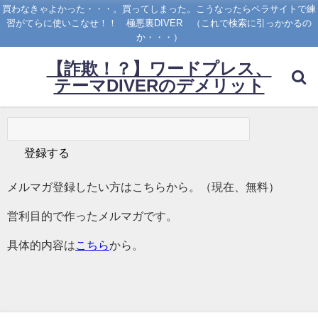
買わなきゃよかった・・・。買ってしまった。こうなったらペラサイトで練
習がてらに使いこなせ！！ 極悪裏DIVER （これで検索に引っかかるの
か・・・）
【詐欺！？】ワードプレス、
テーマDIVERのデメリット
メルマガ登録したい方はこちらから。（現在、無料）
営利目的で作ったメルマガです。
具体的内容は
こちら
から。