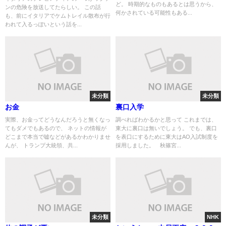
ど。 時期的なものもあるとは思うから、
ンの危険を放送してたらしい。 この話
何かされている可能性もある...
も、前にイタリアでケムトレイル散布が行
われて入るっぽいという話を...
未分類
未分類
お金
裏口入学
実際、お金ってどうなんだろうと無くなっ
調べればわかるかと思って これまでは、
てもダメでもあるので、 ネットの情報が
東大に裏口は無いでしょう。 でも、裏口
どこまで本当で嘘などがあるかわかりませ
を表口にするために東大はAO入試制度を
んが、 トランプ大統領、共...
採用しました。 秋篠宮...
未分類
NHK