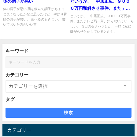
体の調子が悪い
というか、 中居正広、９００
０万円和解させ事件、またテレ
体の調子が悪い 薬を飲んで調子がちょっ
と良くなったかなと思ったけど、やはり胃
ビ局一斉、知らないふり らし
というか、 中居正広、９０００万円事
腸の調子が悪い。 食べるのもきつい。 書
件、またテレビ局一斉、知らないふり ら
い ４６０億円アメリカ側から
いておいた方がいい事...
しい。 菅田のセクハラとか、一緒に私に
スマイルアップへ請求
嫌がらせとかしているとかし...
キーワード
カテゴリー
タグ
検索
カテゴリー