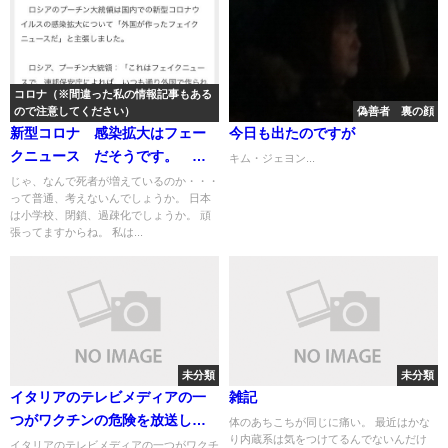
コロナ（※間違った私の情報記事もある
ので注意してください）
偽善者 裏の顔
新型コロナ 感染拡大はフェー
今日も出たのですが
クニュース だそうです。
キム・ジェヨン...
千川メンバーも知ってるし 最
じゃ、なんで死者が増えているのか・・・
って普通、考えないんでしょうか。 日本
低でも世界の大統領クラスは知
は小学校、閉鎖、過疎化でしょうか。 頑
っているっぽいし
張ってますからね。 私は...
未分類
未分類
イタリアのテレビメディアの一
雑記
つがワクチンの危険を放送して
体のあちこちが同じに痛い。 最近はかな
り内蔵系は気をつけてるんでないんだけ
たらしい 備忘録用
イタリアのテレビメディアの一つがワクチ