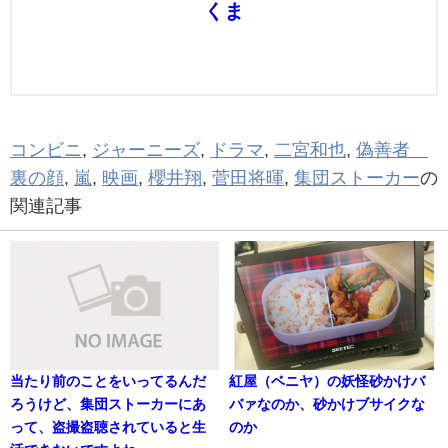
くま
コンビニ
,
ジャーニーズ
,
ドラマ
,
二宮和也
,
偽善者
裏の顔
,
嵐
,
映画
,
櫻井翔
,
菅田将暉
,
集団ストーカー
の
関連記事
当たり前のことをいってるんだ
紅屋（ベニヤ）の妖怪砂かけバ
ろうけど、集団ストーカーにあ
バァなのか、砂かけブサイクな
って、盗撮盗聴されていると生
のか