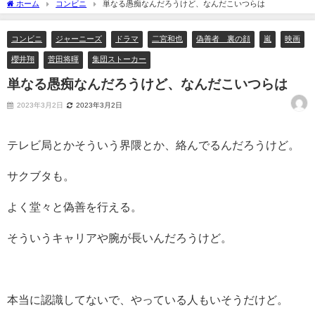
ホーム
コンビニ
単なる愚痴なんだろうけど、なんだこいつらは
コンビニ
ジャーニーズ
ドラマ
二宮和也
偽善者 裏の顔
嵐
映画
櫻井翔
菅田将暉
集団ストーカー
単なる愚痴なんだろうけど、なんだこいつらは
2023年3月2日
2023年3月2日
テレビ局とかそういう界隈とか、絡んでるんだろうけど。
サクブタも。
よく堂々と偽善を行える。
そういうキャリアや腕が長いんだろうけど。
本当に認識してないで、やっている人もいそうだけど。