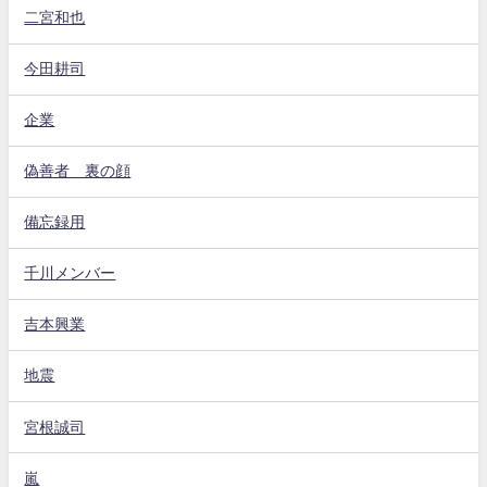
二宮和也
今田耕司
企業
偽善者 裏の顔
備忘録用
千川メンバー
吉本興業
地震
宮根誠司
嵐