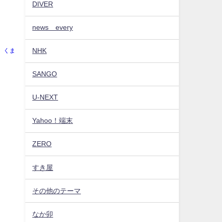
DIVER
news every
NHK
くま
SANGO
U-NEXT
Yahoo！端末
ZERO
すき屋
その他のテーマ
なか卯