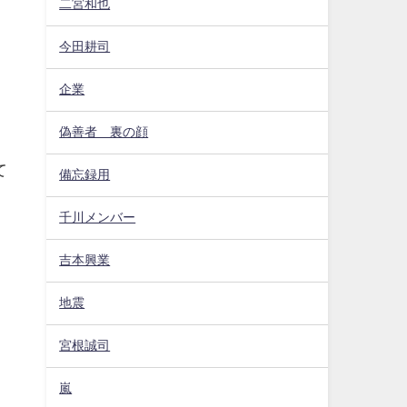
二宮和也
今田耕司
企業
偽善者 裏の顔
て
備忘録用
千川メンバー
吉本興業
地震
宮根誠司
嵐