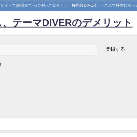
サイトで練習がてらに使いこなせ！！ 極悪裏DIVER （これで検索に引っ
、テーマDIVERのデメリット
）