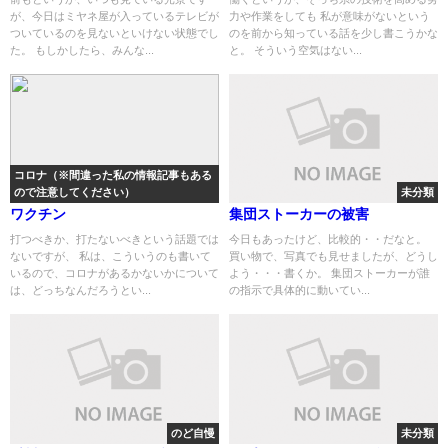
が、今日はミヤネ屋が入っているテレビが
力や作業をしても 私が意味がないという
ついているのを見ないといけない状態でし
のを前から知っている話を少し書こうかな
た。 もしかしたら、みんな...
と。 そういう空気はない...
コロナ（※間違った私の情報記事もある
ので注意してください）
未分類
ワクチン
集団ストーカーの被害
打つべきか、打たないべきという話題では
今日もあったけど、比較的・・だなと。
ないですが、 私は、こういうのも書いて
買い物で、写真でも見せましたが、どうし
いるので、コロナがあるかないかについて
よう・・・書くか。 集団ストーカーが誰
は、どっちなんだろうとい...
の指示で具体的に動いてい...
のど自慢
未分類