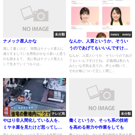
未分類
news every
ナメック星人かな
なんか、人質というか、そうい
うのであげてもいいんですけど
濁して書くけど。 実際はナメック星人に
成りすましている男性がかなり多いと思う
ね。
なんか、人質というか、そういうのであげ
のも踏まえて。 先に私はナメック星人と
てもいいんですけどね。 正義感は私たち
して生きていくつもりは...
みたいな空気を見ての、声とか聞いて。
それが板について正しく聞こ...
テレビ局
未分類
やはり非人間化している人を、
働くというか、そっち系の技術
ミヤネ屋を見たけど思ってしま
を高める努力や作業をしても
った。
前もというか、いつも見ている光景です
働くというか、そっち系の技術を高める努