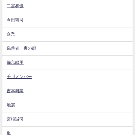
二宮和也
今田耕司
企業
偽善者 裏の顔
備忘録用
千川メンバー
吉本興業
地震
宮根誠司
嵐