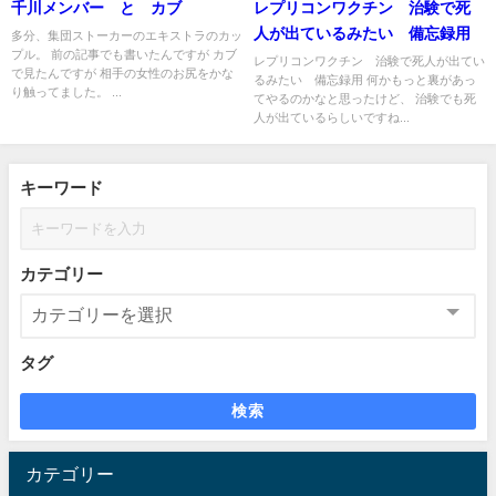
千川メンバー と カブ
レプリコンワクチン 治験で死
人が出ているみたい 備忘録用
多分、集団ストーカーのエキストラのカッ
プル。 前の記事でも書いたんですが カブ
レプリコンワクチン 治験で死人が出てい
で見たんですが 相手の女性のお尻をかな
るみたい 備忘録用 何かもっと裏があっ
り触ってました。 ...
てやるのかなと思ったけど、 治験でも死
人が出ているらしいですね...
キーワード
カテゴリー
タグ
検索
カテゴリー