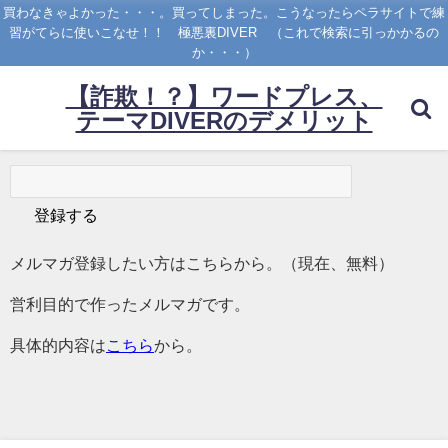
買わなきゃよかった・・・。買ってしまった。こうなったらペラサイトで練
習がてらに使いこなせ！！ 極悪裏DIVER （これで検索に引っかかるの
か・・・）
【詐欺！？】ワードプレス、
テーマDIVERのデメリット
メルマガ登録したい方はこちらから。（現在、無料）
営利目的で作ったメルマガです。
具体的内容は
こちら
から。