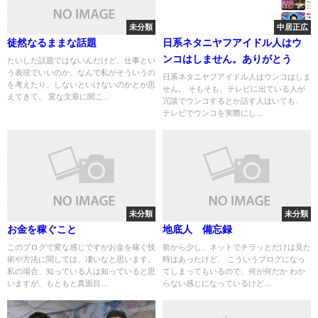
未分類
中居正広
徒然なるままな話題
日系ネタニヤフアイドル人はウ
ンコはしません。ありがとう
たいした話題ではないんだけど、仕事とい
う表現でいいのか、なんで私がそういうの
日系ネタニヤフアイドル人はウンコはしま
を考えたり、しないといけないのかとか思
せん。 そもそも、テレビに出ている人が
えてきて。 変な文章に聞こ...
冗談でウンコするとか話す人はいても、
テレビでウンコを実際にし...
未分類
未分類
お金を稼ぐこと
地底人 備忘録
このブログで変な感じですがお金を稼ぐ技
前から少し、ネットでチラッとだけは見た
術や方法に関しては、凄いなと思います。
時はあったけど、 こういうブログになっ
私の場合、知っている人は知っていると思
てしまってもいるので、何が何だか わか
いますが、もともと真面目...
らない感じになっているけど...