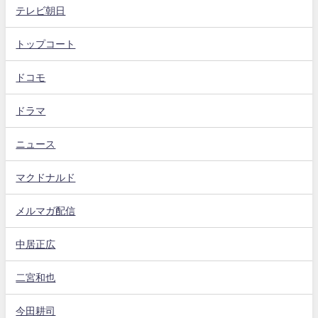
テレビ朝日
トップコート
ドコモ
ドラマ
ニュース
マクドナルド
メルマガ配信
中居正広
二宮和也
今田耕司