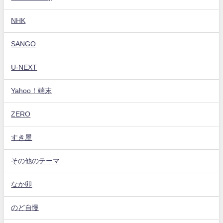
NHK
SANGO
U-NEXT
Yahoo！端末
ZERO
すき屋
その他のテーマ
なか卯
のど自慢