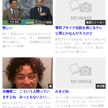
NHK
集団ストーカー
怪しい
菅田ブサイク伝説を信じるテレ
ビ局とかなんだろうけど
怪しい 暫定だけど、なんかわざとやって
る気がする。この人。 早く、盗撮盗聴環
菅田ブサイク伝説を信じるテレビ局とかな
境から逃れたい・・。 石澤典夫さんの不
んだろうけど、 また、家の前にガスライ
倫のネットの記事...
ティング犯罪を犯した。 どうせ、殺され
ないんだろうから書くけど...
嵐
未分類
水橋研二 こういう人間ってい
かきどめ
ますよね みっともないという
キチンと書いておかないと誤解が出るのも
ダメなので。 ついさっき、イライラして
か
何かしてるんでしょうね。 ゴムマスクな
いたことがあったのですが、 それは新聞
のかもしれないけど。 もう、やるしかな