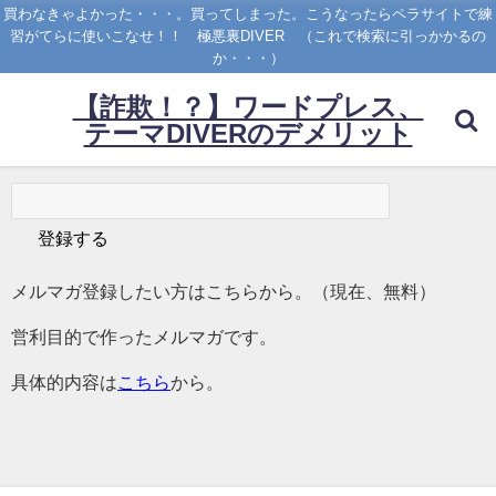
買わなきゃよかった・・・。買ってしまった。こうなったらペラサイトで練
習がてらに使いこなせ！！ 極悪裏DIVER （これで検索に引っかかるの
か・・・）
【詐欺！？】ワードプレス、
テーマDIVERのデメリット
メルマガ登録したい方はこちらから。（現在、無料）
営利目的で作ったメルマガです。
具体的内容は
こちら
から。