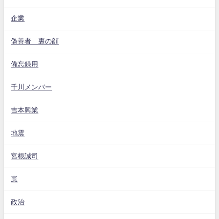
企業
偽善者 裏の顔
備忘録用
千川メンバー
吉本興業
地震
宮根誠司
嵐
政治