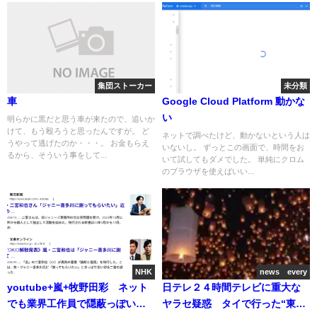
集団ストーカー
未分類
車
Google Cloud Platform 動かな
い
明らかに黒だと思う車が来たので、追いか
けて、もう殴ろうと思ったんですが。 ど
ネットで調べたけど、動かないという人は
うやって逃げたのか・・・。 お金もらえ
いないし。 ずっとこの画面で、時間をお
るから、そういう事をして...
いて試してもダメでした。 単純にクロム
のブラウザを使えばいい...
NHK
news every
youtube+嵐+牧野田彩 ネット
日テレ２４時間テレビに重大な
でも業界工作員で隠蔽っぽい
ヤラセ疑惑 タイで行った“東日