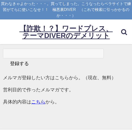
買わなきゃよかった・・・。買ってしまった。こうなったらペラサイトで練
習がてらに使いこなせ！！ 極悪裏DIVER （これで検索に引っかかるの
か・・・）
【詐欺！？】ワードプレス、
テーマDIVERのデメリット
メルマガ登録したい方はこちらから。（現在、無料）
営利目的で作ったメルマガです。
具体的内容は
こちら
から。