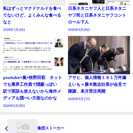
私はずっとマクドナルドを食べ
日系ネタニヤフ人と日系ネタニ
てないけど、よくみんな食べる
ヤフ民と日系ネタニヤフコント
なと
ロール下人
2026年7月16日
2026年5月29日
youtube+嵐+牧野田彩 ネット
アサヒ、個人情報１９１万件漏
でも業界工作員で隠蔽っぽい
えいも＝勝木敦志社長が会見で
訳で英語も使えないから海外メ
陳謝、来月受注再開
ディアも隠ぺい方面なのかな
2026年5月17日
2026年5月28日
集団ストーカー