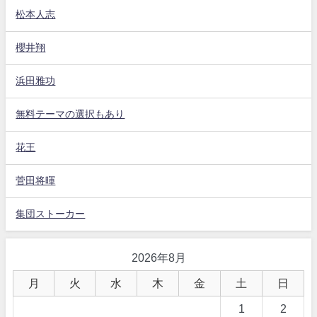
松本人志
櫻井翔
浜田雅功
無料テーマの選択もあり
花王
菅田将暉
集団ストーカー
2026年8月
月
火
水
木
金
土
日
1
2