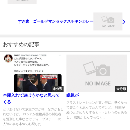
すき家 ゴールドマンセックスチキンカレー
おすすめの記事
未分類
未分類
本腰入れて遊ぼうかなと思って
眠気が
くる
フラストレーションが高い時に、熱くなっ
て書こうと思ってたんですけど、 時間が
とりあげないで放置の方が利口なのかもし
経つとさめたりすると・・というのもある
れないけど、 ロシアが生物兵器の製造者
し、 眠気がとんでもなく...
を処刑した事などで ディープステートの
人達の事も本気で心配した...