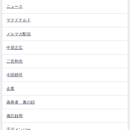
ニュース
マクドナルド
メルマガ配信
中居正広
二宮和也
今田耕司
企業
偽善者 裏の顔
備忘録用
千川メンバー