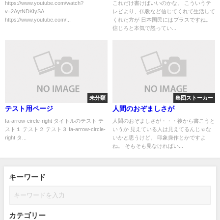
訳で英語も使えないから海外メ
本大震災の死者を弔う祭り”は金
https://www.youtube.com/watch?
これだけ書けばいいのかな。 こういうテ
v=2AytNDKIySA
レビより、仏教など信じてくれて生活して
ディアも隠ぺい方面なのかな
を払って人々を集めたデッチ上
https://www.youtube.com/...
くれた方が 日本国民にはプラスですね。
げだった！
信じろと本気で怒ってい...
未分類
集団ストーカー
テスト用ページ
人間のおぞましさが
fa-arrow-circle-right タイトルのテスト テ
人間のおぞましさが・・・後から書こうと
スト１ テスト２ テスト３ fa-arrow-circle-
いうか 見えている人は見えてるんじゃな
right タ...
いかと思うけど。 印象操作とかですよ
ね。 そもそも見なければい...
キーワード
カテゴリー