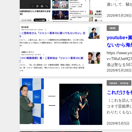
違いして、騒がないように書きまし
ジャーニーズと
2026年5月29日
NHK
youtu
ないから海
https://www.youtube.c
v=TMufJwHQ76o この人達は、他人を性犯罪者に仕立て上げて、警察に追わ
達は聖なるSE
2026年5月28日
news every
これだけを
（これを読ん
コネで芸能界
わりたくもない。） 海外のエスプタインの話をyoutubeで見ていて
先かエスプタイ
2026年5月5日