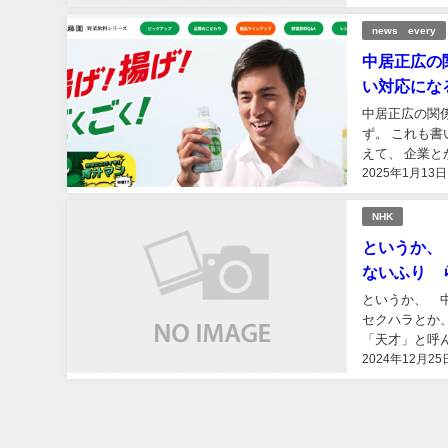
news every
中居正広の
い対応にな
中居正広の関
ず。 これも書いておこうかなと。 芸能界とか業界とかのテレビとか そういうので、本気で私で考
えて、 企業とかや
2025年1月13日
ど、 おそらく
NHK
というか、
ないふり 
というか、 中
セクハラとか
「天才」と呼んでた人
2024年12月25