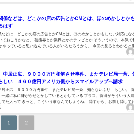
関係などは、どこかの店の広告とかCMとは、ほのめかしとか
るはず
係などは、どこかの店の広告とかCMとは、ほのめかしとかもしない対応にな
っていると思い込んでいる人がいるだろうから。 今回の見るとわかると思うけ
というか、いつも通りだったら、 ...
 中居正広、９０００万円和解させ事件、またテレビ局一斉、
らしい ４６０億円アメリカ側からスマイルアップへ請求
居正広、９０００万円事件、またテレビ局一斉、知らないふり らしい。 菅田の
、一緒に私に嫌がらせとかしているとかしている プラス、菅田がそういう人
って きっと、こういう事なんでしょうね。 隠すから、お前も隠してねとい
日
う関係ですよね。 どういうコースなのか。 今までの...
1
2