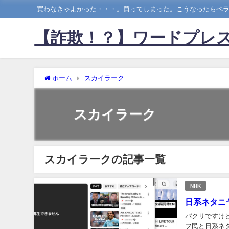
買わなきゃよかった・・・。買ってしまった。こうなったらペラ
【詐欺！？】ワードプレス
ホーム
スカイラーク
スカイラーク
スカイラークの記事一覧
NHK
日系ネタニ
パクリですけど、この
フ民と日系ネ