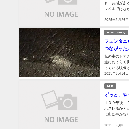
も、共感があるのか。 私の時は、どっちがいいのかわからな
レベルではなかっ
と、テレビが善
2025年8月26日
news every
フェンタニ
つながった
私の車のドアの入り
通におそらく
っている映像
2025年8月14日
が悪くなったら
NHK
ずっと、や
１００年後、２００年後の人に向
ハズレるかとかなん
に出た事がな
2025年8月8日