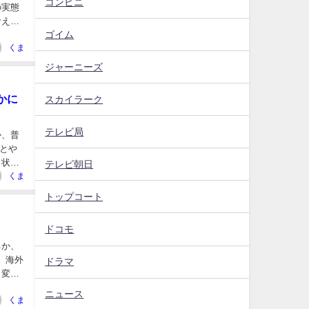
コンビニ
ゴイム
くま
ジャーニーズ
かに
スカイラーク
テレビ局
とや
く状態
テレビ朝日
くま
トップコート
ドコモ
ドラマ
と変わ
ニュース
くま