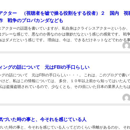
アクター （視聴者を嘘で操る役割をする役者）２ 国内 視
作 戦争のプロパカンダなども
スアクターの話題を書いていますが、私自身はクライシスアクターというか、
はグレーな感じで、悪なのか善なのかは微妙だなという感じの感覚です。 戦
為はダメだという感じです。 理由は、今は、できるだけネットなどでわかる
いる事から外れるので書きません。 この記事の...
ィングの話について 元はFBIの手口らしい
ングの話について 元はFBIの手口らしい・・・。 これは、このブログで書い
いけど、私はこの情報については、 多分、１０年以上前から知ってはいたん
す。 １０年以上前だったと思うから、若...
気づいた時の事と、今それを感じている人
づいた時の事と、今それを感じている人ってどのくらい乖離があるのか。 そ