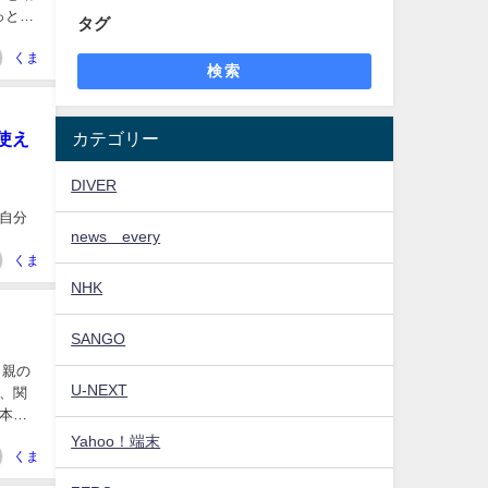
タグ
くま
検索
カテゴリー
使え
DIVER
news every
くま
NHK
SANGO
 親の
U-NEXT
、関
Yahoo！端末
くま