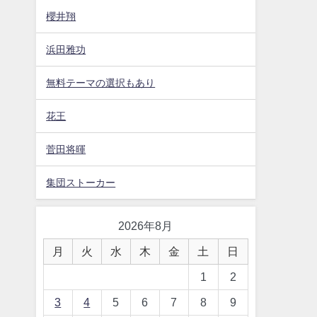
櫻井翔
浜田雅功
無料テーマの選択もあり
花王
菅田将暉
集団ストーカー
2026年8月
月
火
水
木
金
土
日
1
2
3
4
5
6
7
8
9