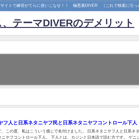
サイトで練習がてらに使いこなせ！！ 極悪裏DIVER （これで検索に引っ
、テーマDIVERのデメリット
ヤフ人と日系ネタニヤフ民と日系ネタニヤフコントロール下人
度、私はこういう感じで名付けました。 日系ネタニヤフ人と日系ネタニヤ
タニヤフコントロール下人。 下人とは、カジンと日本語で読む方です。 ゲニ