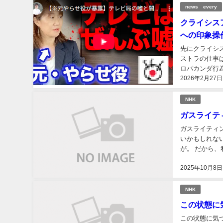
news every
クライシス
への印象操
先にクライシ
ストラの仕事
ロパカンダ行
2026年2月27日
書く感じにして
NHK
ガスライテ
ガスライティ
いかもしれな
が。 だから、私は盗撮盗聴されているので、少なくとも、その頃にいた日本の業界人たちは 知っ
ていると思いま
2025年10月8日
NHK
この状態に
この状態に気