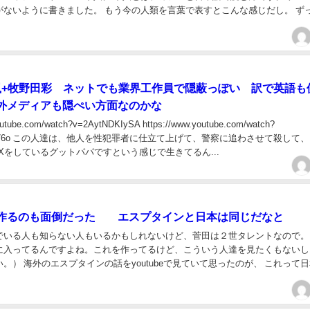
た。 もう今の人類を言葉で表すとこんな感じだし。 ずっと、
かでの日本の業界はこういう感じにな...
be+嵐+牧野田彩 ネットでも業界工作員で隠蔽っぽい 訳で英語も
外メディアも隠ぺい方面なのかな
om/watch?v=2AytNDKIySA https://www.youtube.com/watch?
させて殺して、自分
Xをしているグットパパですという感じで生きてるん...
作るのも面倒だった エスプタインと日本は同じだなと
でいる人も知らない人もいるかもしれないけど、菅田は２世タレントなので。
に入ってるんですよね。これを作ってるけど、こういう人達を見たくもないし
思ったのが、 これって日本が
ンが先かわからないけど、 同じ事を...