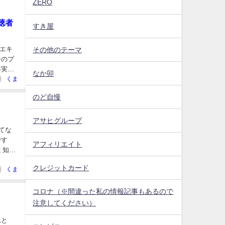
ZERO
聴者
すき屋
エキ
その他のテーマ
争のプ
事実を
なか卯
くま
のど自慢
アサヒグループ
てな
です
アフィリエイト
クレジットカード
くま
コロナ（※間違った私の情報記事もあるので
注意してください）
れと