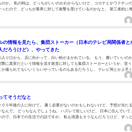
いけど、コロナとかワクチンの実態
たので、どっちが業界に対して衝撃を受けているのかなと。 第三者的に考える
人で嘘をついてなくても、見ず知らずの私が...
ルの情報を見たら、集団ストーカー（日本のテレビ局関係者と
人だろうけど）、やってきた
口から、店に向かって、白い粉がまかれている。 もう、書いていいのか、普
実際に真実だという情報を流す政党に対しても集団ストーカーというか、堂々
とか撮られてもいいくらいやっているのもあるだろうし。 テレビ局とか上手
くっついて、国民の目や印象をなんとかしよ...
ってそうだなと
けて。 書く必要がないのかもしれないけど、予想が当たるか、
で。 どっちなんでしょうね。 ハズレて欲しいけど。 日本に住んでいて、海外
いので、日本での生活での話ですが。 私も境遇もそうなんだろうけど、ずっ
らないんだろうなとか。 綺麗な言い方ではないけ...