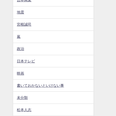
吉本興業
地震
宮根誠司
嵐
政治
日本テレビ
映画
書いておかないといけない事
未分類
松本人志