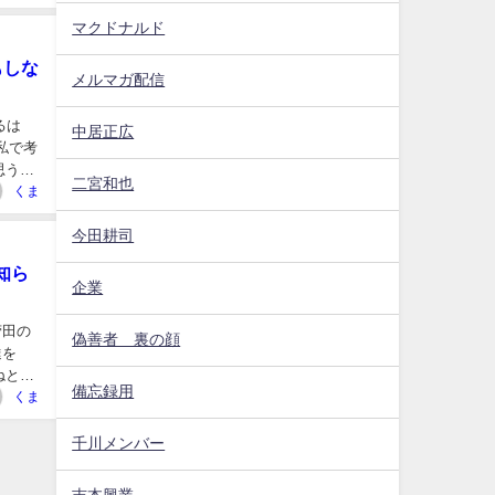
マクドナルド
もしな
メルマガ配信
るは
中居正広
二宮和也
くま
今田耕司
知ら
企業
偽善者 裏の顔
達を
備忘録用
くま
千川メンバー