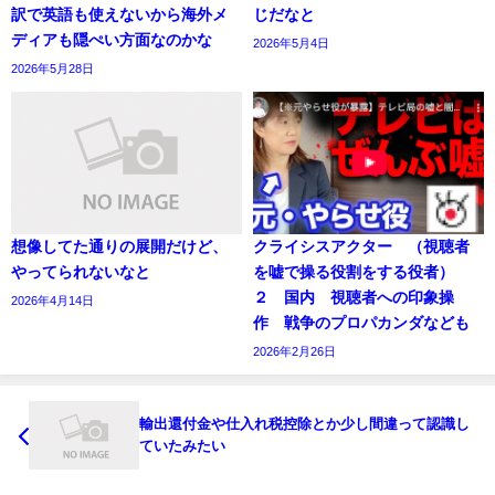
訳で英語も使えないから海外メ
じだなと
ディアも隠ぺい方面なのかな
2026年5月4日
2026年5月28日
想像してた通りの展開だけど、
クライシスアクター （視聴者
やってられないなと
を嘘で操る役割をする役者）
２ 国内 視聴者への印象操
2026年4月14日
作 戦争のプロパカンダなども
2026年2月26日
輸出還付金や仕入れ税控除とか少し間違って認識し
ていたみたい