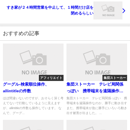
すき家が２４時間営業を中止して、１時間だけ店を
閉めるらしい
おすすめの記事
アフィリエイト
集団ストーカー
グーグル-検索順位操作、
集団ストーカー テレビ局関係
allintitleの件数
っぽい 携帯端末を遠隔操作な
のか、勝手に動き出す
ほぼ間違いないのですが、おそらく深く考
集団ストーカー テレビ局関係っぽい 携
えてないで行動しているように見えます
帯端末を遠隔操作なのか、勝手に動き出す
が、allintitleの件数も操作しています。 な
また、携帯端末が急に勝手にいろいろ動き
んで、グーグ...
出す被害が出ました。 ...