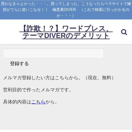
買わなきゃよかった・・・。買ってしまった。こうなったらペラサイトで練
習がてらに使いこなせ！！ 極悪裏DIVER （これで検索に引っかかるの
か・・・）
【詐欺！？】ワードプレス、
テーマDIVERのデメリット
メルマガ登録したい方はこちらから。（現在、無料）
営利目的で作ったメルマガです。
具体的内容は
こちら
から。