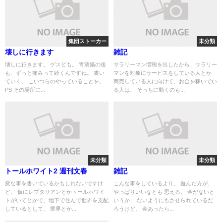
集団ストーカー
未分類
壊しに行きます
雑記
壊しに行きます。 ゲスども。 胃潰瘍の後
サラリーマン増税を出したから、サラリー
も、ずっと痛みって続くんですね。 書い
マンを対象にサービスをしている人とか
ていく。 こいつらのやっていることを。
商売している人に向けて、お金を稼いでい
PS その場所に...
る人は、 そっちに動くのも...
未分類
未分類
トールホワイト2 週刊文春
雑記
変な事を書いているかもしれないですけ
こんな事をしているより、 遊んだ方が、
ど、 仮にレプタリアンとかトールホワイ
やっぱりいいなとも 思える。 金がないと
トがいてとかで、地下で住んで世界を支配
いうか、 ないようにもさせられているだ
しているとして、 業界とか...
ろうけど、 金あったら...