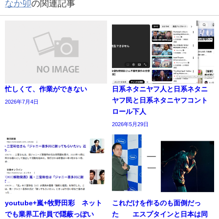
なか卯
の関連記事
忙しくて、作業ができない
日系ネタニヤフ人と日系ネタニ
ヤフ民と日系ネタニヤフコント
2026年7月4日
ロール下人
2026年5月29日
youtube+嵐+牧野田彩 ネット
これだけを作るのも面倒だっ
でも業界工作員で隠蔽っぽい
た エスプタインと日本は同