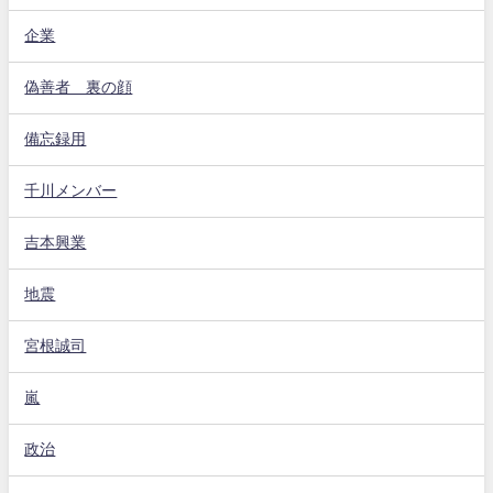
企業
偽善者 裏の顔
備忘録用
千川メンバー
吉本興業
地震
宮根誠司
嵐
政治