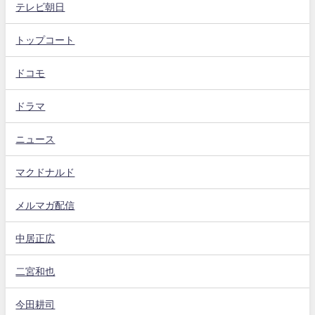
テレビ朝日
トップコート
ドコモ
ドラマ
ニュース
マクドナルド
メルマガ配信
中居正広
二宮和也
今田耕司