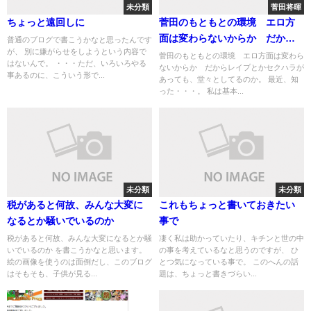
未分類
菅田将暉
ちょっと遠回しに
菅田のもともとの環境 エロ方
面は変わらないからか だから
普通のブログで書こうかなと思ったんです
が、 別に嫌がらせをしようという内容で
レイプとかセクハラが
菅田のもともとの環境 エロ方面は変わら
はないんで。 ・・・ただ、いろいろやる
ないからか だからレイプとかセクハラが
事あるのに、こういう形で...
あっても、堂々としてるのか。 最近、知
った・・・。 私は基本...
未分類
未分類
税があると何故、みんな大変に
これもちょっと書いておきたい
なるとか騒いでいるのか
事で
税があると何故、みんな大変になるとか騒
凄く私は助かっていたり、キチンと世の中
いでいるのか を書こうかなと思います。
の事を考えているなと思うのですが、 ひ
絵の画像を使うのは面倒だし、このブログ
とつ気になっている事で。 このへんの話
はそもそも、子供が見る...
題は、ちょっと書きづらい...