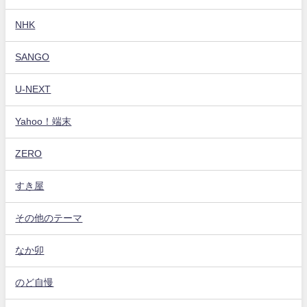
NHK
SANGO
U-NEXT
Yahoo！端末
ZERO
すき屋
その他のテーマ
なか卯
のど自慢