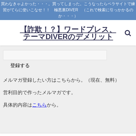
買わなきゃよかった・・・。買ってしまった。こうなったらペラサイトで練
習がてらに使いこなせ！！ 極悪裏DIVER （これで検索に引っかかるの
か・・・）
【詐欺！？】ワードプレス、
テーマDIVERのデメリット
メルマガ登録したい方はこちらから。（現在、無料）
営利目的で作ったメルマガです。
具体的内容は
こちら
から。