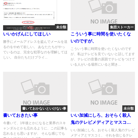
未分類
集団ストーカー
いいかげんにしてほしい
こういう事に時間を使いたくな
いのですが、
勝手にメールアドレスを盗んでメールを送
るのをやめて欲しい。 あなたたちがやっ
こういう事に時間を使いたくないのです
ているのは、完全な犯罪なのを理解してほ
が、私はテレビを見ていないと話してます
しい。 自分たちだけプライ...
が、テレビの音量の原因でテレビをつけて
いる人がいる場所にいると聞き...
書いておかないといけない事
未分類
書いておきたい事
いい加減にしろ、おそらく殺人
鬼のテレビメディアとマスコ
今書いて、1年後とかになると業界のスキ
ャンダルとかも忘れるように、この記事も
ミ、それを信じるテレビ信者の
いい加減にしろ、おそらく殺人鬼のテレビ
忘れるとも思いますが、 そんな感じでも
メディアとマスコミ、 それを信じるテレ
ガスライティング信仰者ども