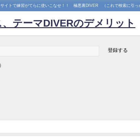
サイトで練習がてらに使いこなせ！！ 極悪裏DIVER （これで検索に引っ
、テーマDIVERのデメリット
）