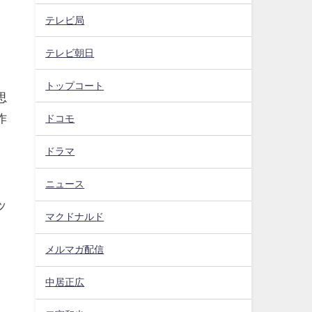
テレビ局
テレビ朝日
トップコート
思
作
ドコモ
ドラマ
ニュース
ッ
マクドナルド
メルマガ配信
中居正広