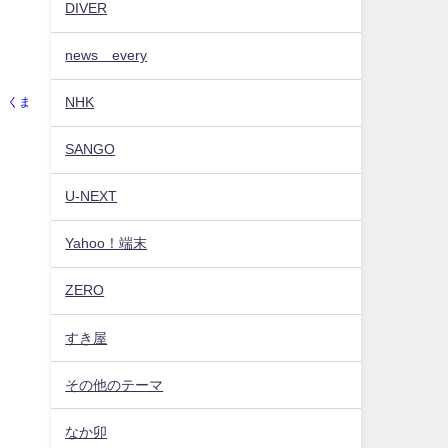
DIVER
news every
NHK
くま
SANGO
U-NEXT
Yahoo！端末
ZERO
すき屋
その他のテーマ
なか卯