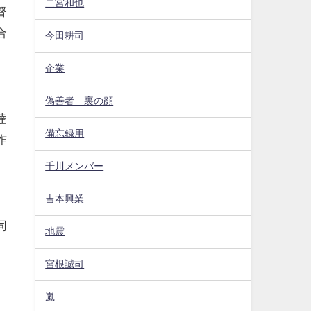
二宮和也
督
合
今田耕司
企業
偽善者 裏の顔
達
備忘録用
作
千川メンバー
吉本興業
同
地震
宮根誠司
嵐