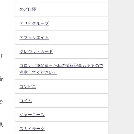
のど自慢
アサヒグループ
アフィリエイト
クレジットカード
け
コロナ（※間違った私の情報記事もあるので
注意してください）
合
コンビニ
ゴイム
で
ジャーニーズ
見
スカイラーク