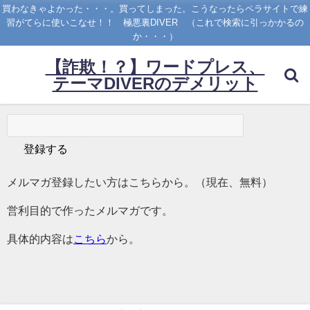
買わなきゃよかった・・・。買ってしまった。こうなったらペラサイトで練
習がてらに使いこなせ！！ 極悪裏DIVER （これで検索に引っかかるの
か・・・）
【詐欺！？】ワードプレス、
テーマDIVERのデメリット
メルマガ登録したい方はこちらから。（現在、無料）
営利目的で作ったメルマガです。
具体的内容は
こちら
から。