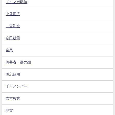
メルマガ配信
中居正広
二宮和也
今田耕司
企業
偽善者 裏の顔
備忘録用
千川メンバー
吉本興業
地震