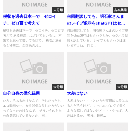
未分類
吉本興業
税収を過去日本一で ゼロイ
何回翻訳しても、明石家さんま
チ、ゼロ百で考えて
のレイプ犯罪をchatGPTはセク
ハラとか、セクハラ疑惑と訳し
税収を過去日本一で ゼロイチ、ゼロ百で
何回翻訳しても、明石家さんまのレイプ犯
考えて ある程度、ふざけてもいるし、本
罪をchatGPTはセクハラとか、セクハラ疑
ている
気でも思って書いてる話で。 税収が決ま
惑と訳している。 レイプとセクハラは違
る１秒前に、全国民のお...
いますよね。 同じ...
未分類
未分類
自分自身の備忘録用
大差はない
いろいろあるわけなんで、それだったら
大差はない・・・というか実際は大差はあ
エロ動画なり、女性関係なりした方がいい
るんだろうけど。 こっちのブログで書く
ってなったわけなんで、 そういうのを自
ような感じではないけど・・・やっぱ、大
分自身忘れているなとか、同...
差はあるか。 究極、最後...