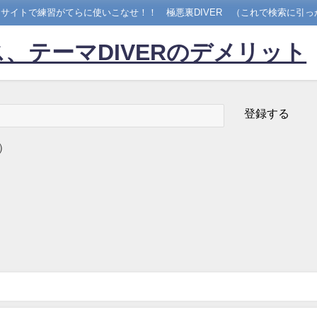
サイトで練習がてらに使いこなせ！！ 極悪裏DIVER （これで検索に引っ
、テーマDIVERのデメリット
）