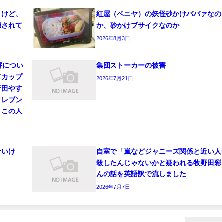
うけど、
紅屋（ベニヤ）の妖怪砂かけババァなの
聴されて
か、砂かけブサイクなのか
2026年8月3日
害につい
集団ストーカーの被害
ドカップ
2026年7月21日
菅田やす
イレブン
とこの人
ないけ
自室で「嵐などジャニーズ関係と近い人
殺したんじゃないかと疑われる牧野田彩
んの話を英語訳で流しました
2026年7月7日