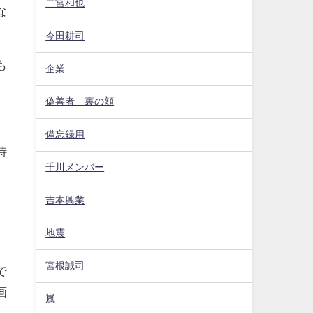
二宮和也
な
今田耕司
も
企業
偽善者 裏の顔
備忘録用
特
千川メンバー
吉本興業
地震
宮根誠司
で
画
嵐