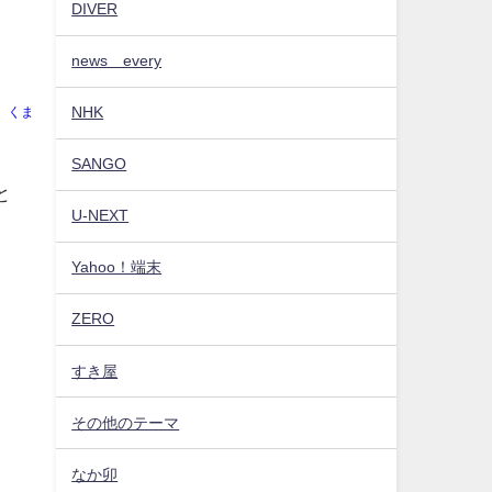
DIVER
news every
NHK
くま
SANGO
と
U-NEXT
Yahoo！端末
ZERO
すき屋
その他のテーマ
なか卯