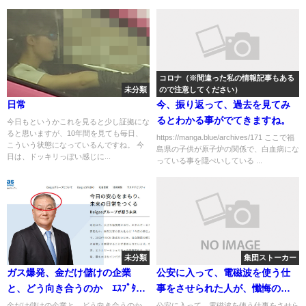
コロナ（※間違った私の情報記事もある
未分類
ので注意してください）
日常
今、振り返って、過去を見てみ
るとわかる事がでてきますね。
今日もというかこれを見ると少し証拠にな
ると思いますが、10年間を見ても毎日、
https://manga.blue/archives/171 ここで福
こういう状態になっているんですね。 今
島県の子供が原子炉の関係で、白血病にな
日は、ドッキリっぽい感じに...
っている事を隠ぺいしている ...
未分類
集団ストーカー
ガス爆発、金だけ儲けの企業
公安に入って、電磁波を使う仕
と、どう向き合うのか ｴｽﾌﾟﾀｲﾝ
事をさせられた人が、懺悔の文
文章とかも知っているんだろう
章を書いてた話
金だけ儲けの企業と、どう向き合うのか
公安に入って、電磁波を使う仕事をさせら