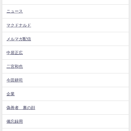
ニュース
マクドナルド
メルマガ配信
中居正広
二宮和也
今田耕司
企業
偽善者 裏の顔
備忘録用