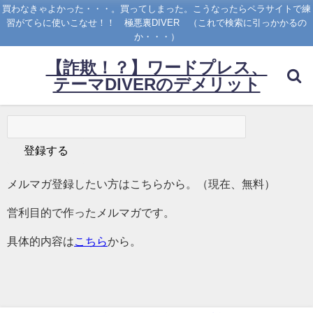
買わなきゃよかった・・・。買ってしまった。こうなったらペラサイトで練
習がてらに使いこなせ！！ 極悪裏DIVER （これで検索に引っかかるの
か・・・）
【詐欺！？】ワードプレス、
テーマDIVERのデメリット
メルマガ登録したい方はこちらから。（現在、無料）
営利目的で作ったメルマガです。
具体的内容は
こちら
から。