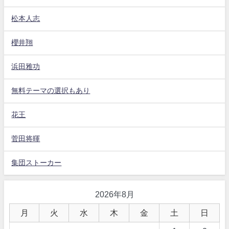
松本人志
櫻井翔
浜田雅功
無料テーマの選択もあり
花王
菅田将暉
集団ストーカー
2026年8月
月
火
水
木
金
土
日