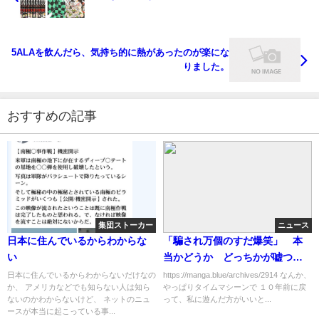
5ALAを飲んだら、気持ち的に熱があったのが楽にな
りました。
おすすめの記事
集団ストーカー
ニュース
日本に住んでいるからわからな
「騙され万個のすだ爆笑」 本
い
当かどうか どっちかが嘘つい
ているのは確かですよね
日本に住んでいるからわからないだけなの
https://manga.blue/archives/2914 なんか、
か、 アメリカなどでも知らない人は知ら
やっぱりタイムマシーンで １０年前に戻
ないのかわからないけど、 ネットのニュ
って、私に遊んだ方がいいと...
ースが本当に起こっている事...