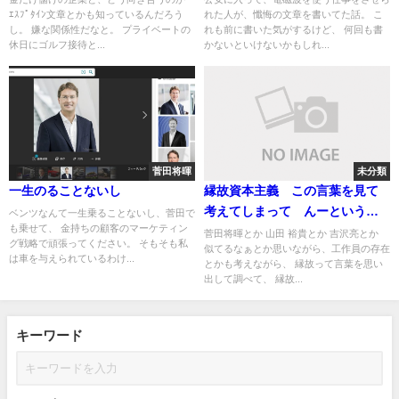
ｴｽﾌﾟﾀｲﾝ文章とかも知っているんだろう
れた人が、懺悔の文章を書いてた話。 こ
し
し。 嫌な関係性だなと。 プライベートの
れも前に書いた気がするけど、 何回も書
休日にゴルフ接待と...
かないといけないかもしれ...
菅田将暉
未分類
一生のることないし
縁故資本主義 この言葉を見て
考えてしまって んーという感
ベンツなんて一生乗ることないし、菅田で
も乗せて、 金持ちの顧客のマーケティン
じばかり出て
菅田将暉とか 山田 裕貴とか 吉沢亮とか
グ戦略で頑張ってください。 そもそも私
似てるなぁとか思いながら、工作員の存在
は車を与えられているわけ...
とかも考えながら、 縁故って言葉を思い
出して調べて、 縁故...
キーワード