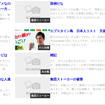
ダメなの
面倒だな
カー方面
面倒だなっていうのは書いておいて。 簡単に
少なくともテレビ局とか業界が仕組んでいると
ろうし
なく、集
なんだけど。 世界的にもそうなのかもしれ...
勝訴だろ
集団ストーカー
..
エプスタイン島 日本人リスト 天
から変な
誰だかわかんない人も多いですね。 で、日本
うのもなく
方がyoutubeで話してたんですが、 エスプタ
..
で亡くなったという話でしたが...
のど自慢
レビは
雑記
ロナウィ
少し、ダークな考え方をすると、 プログラマ
どのくら
は、派遣の関係などで、一か所で仕事の内容を
視...
そしてプログラムを作るとかいう環境ではない..
未分類
的な人達
集団ストーカーの被害
昨日か、正確にいうと。 集団ストーカーの被
ありました。 今、書くのは省略で。 気が向い
やってい
きます。 内容はちょっと重要といえ...
れ、覚えて
集団ストーカー
.