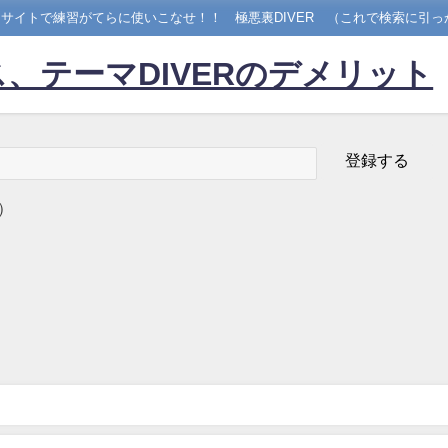
サイトで練習がてらに使いこなせ！！ 極悪裏DIVER （これで検索に引っ
、テーマDIVERのデメリット
）