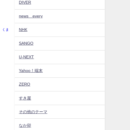
DIVER
news every
NHK
くま
SANGO
U-NEXT
Yahoo！端末
ZERO
すき屋
その他のテーマ
なか卯