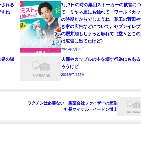
かされる
7月7日の時の集団ストーカーの被害に
ですね
て ミヤネ屋にも触れて ワールドカッ
の時期だからでしょうね 花王の菅田や
き家の広告などについて。セブンイレブ
の櫻井翔もちょっと触れて（堂々とこの
は広告に出てたけど）
2026年7月25日
業界の謀
夫婦やカップルの中を壊す行為にもある
ろうけど
2026年7月22日
ワクチンは必要ない 製薬会社ファイザーの元副
社長マイケル・イードン博士