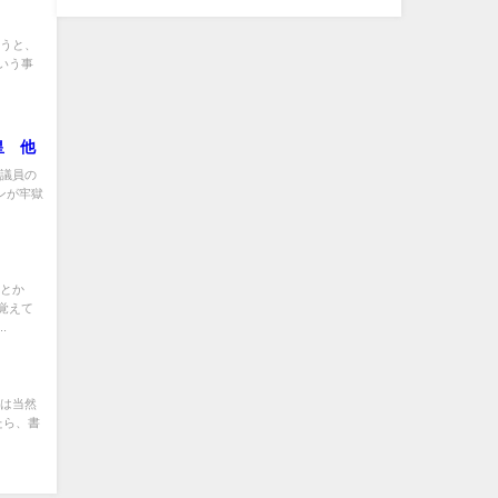
いうと、
いう事
皇 他
の議員の
インが牢獄
ーとか
覚えて
.
害は当然
たら、書