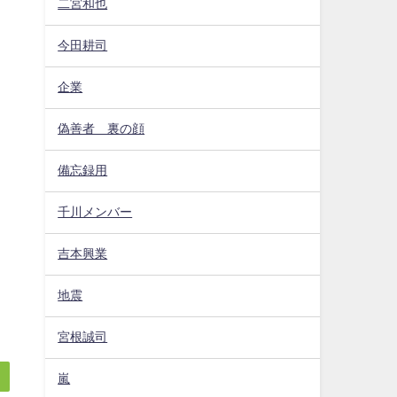
二宮和也
今田耕司
企業
偽善者 裏の顔
備忘録用
千川メンバー
吉本興業
地震
宮根誠司
嵐