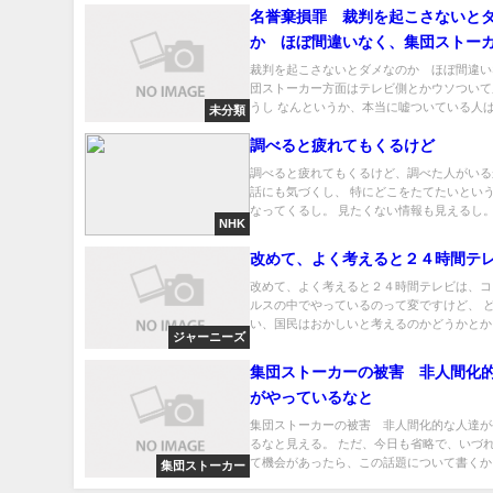
名誉棄損罪 裁判を起こさないと
か ほぼ間違いなく、集団ストー
はテレビ側とかウソついて勝訴だ
裁判を起こさないとダメなのか ほぼ間違い
団ストーカー方面はテレビ側とかウソついて
うし なんというか、本当に嘘ついている人ば.
未分類
調べると疲れてもくるけど
調べると疲れてもくるけど、調べた人がいる
話にも気づくし、 特にどこをたてたいとい
なってくるし。 見たくない情報も見えるし。.
NHK
改めて、よく考えると２４時間テ
改めて、よく考えると２４時間テレビは、コ
ルスの中でやっているのって変ですけど、 
い、国民はおかしいと考えるのかどうかとか、
ジャーニーズ
集団ストーカーの被害 非人間化
がやっているなと
集団ストーカーの被害 非人間化的な人達が
るなと見える。 ただ、今日も省略で、いづ
て機会があったら、この話題について書くか..
集団ストーカー