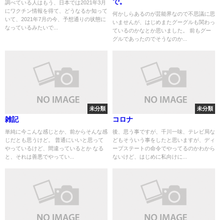
で。
調べている人はもう、日本では2021年3月
にワクチン情報を得て、どうなるか知って
何かしらあるのが芸能界なので不思議に思
いて、2021年7月の今、予想通りの状態に
いませんが、はじめまたグーグルも関わっ
なっているみたいで...
ているのかなとか思いました。 前もグー
グルであったのでそうなのか...
未分類
未分類
雑記
コロナ
単純に今こんな感じとか、前からそんな感
後、思う事ですが、千川一味、テレビ局な
じだとも思うけど。 普通にいいと思って
どもそういう事をしたと思いますが、ディ
やっているけど、間違っているとか なる
ープステートの命令でやってるのかわから
と、それは善悪でやってい...
ないけど、はじめに私向けに...