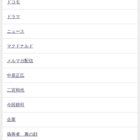
ドコモ
ドラマ
ニュース
マクドナルド
メルマガ配信
中居正広
二宮和也
今田耕司
企業
偽善者 裏の顔