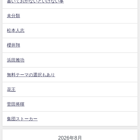
書いておかないといけない事
未分類
松本人志
櫻井翔
浜田雅功
無料テーマの選択もあり
花王
菅田将暉
集団ストーカー
2026年8月