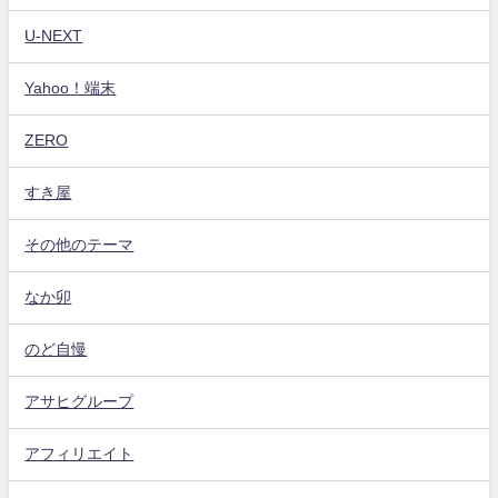
U-NEXT
Yahoo！端末
ZERO
すき屋
その他のテーマ
なか卯
のど自慢
アサヒグループ
アフィリエイト