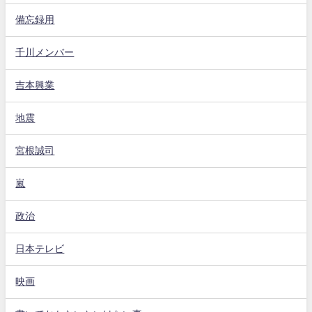
備忘録用
千川メンバー
吉本興業
地震
宮根誠司
嵐
政治
日本テレビ
映画