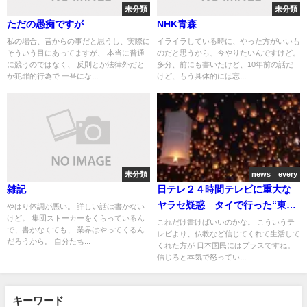
未分類
未分類
ただの愚痴ですが
NHK青森
私の場合、昔からの事だと思うし、実際に
イライラしている時に、やった方がいいも
そういう目にあってますが、 本当に普通
のだと思うから、今やりたいんですけど。
に競うのではなく、 反則とか法律外だと
多分、前にも書いたけど、10年前の話だ
か犯罪的行為で 一番にな...
けど、もう具体的には忘...
未分類
news every
雑記
日テレ２４時間テレビに重大な
ヤラセ疑惑 タイで行った“東日
やはり体調が悪い。 詳しい話は書かない
けど。 集団ストーカーをくらっているん
本大震災の死者を弔う祭り”は金
これだけ書けばいいのかな。 こういうテ
で、書かなくても、 業界はやってくるん
レビより、仏教など信じてくれて生活して
を払って人々を集めたデッチ上
だろうから。 自分たち...
くれた方が 日本国民にはプラスですね。
げだった！
信じろと本気で怒ってい...
キーワード