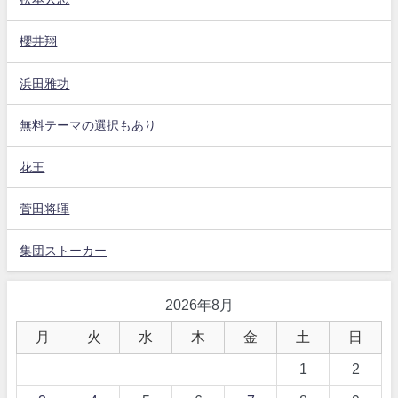
櫻井翔
浜田雅功
無料テーマの選択もあり
花王
菅田将暉
集団ストーカー
2026年8月
月
火
水
木
金
土
日
1
2