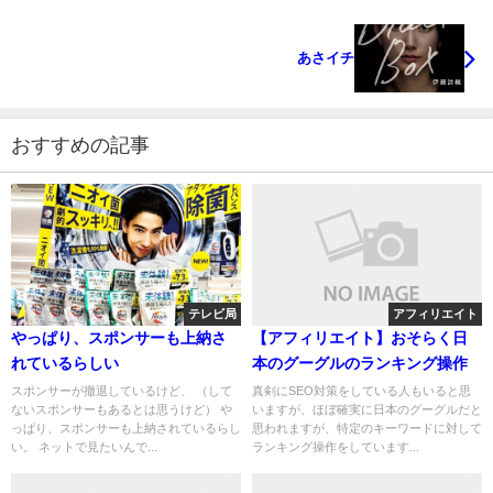
あさイチ
おすすめの記事
テレビ局
アフィリエイト
やっぱり、スポンサーも上納さ
【アフィリエイト】おそらく日
れているらしい
本のグーグルのランキング操作
スポンサーが撤退しているけど、 （して
真剣にSEO対策をしている人もいると思
ないスポンサーもあるとは思うけど） や
いますが、ほぼ確実に日本のグーグルだと
っぱり、スポンサーも上納されているらし
思われますが、特定のキーワードに対して
い。 ネットで見たいんで...
ランキング操作をしています...