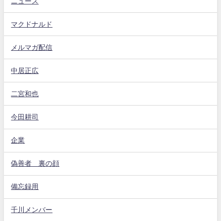
ニュース
マクドナルド
メルマガ配信
中居正広
二宮和也
今田耕司
企業
偽善者 裏の顔
備忘録用
千川メンバー