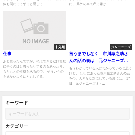
体も関わってずっと隠して...
に、 県外の車で私に嫌が...
未分類
ジャーニーズ
仕事
言うまでもなく 市川猿之助さ
んの話の裏は 元ジャニーズＪ
ふと思ったんですが、私はできるだけ無駄
に争うのはと思ったりするのもあったり、
ｒ．カウアン・オカモトと橋田
もうわかっている人はわかっていると思う
もともとの性格もあるので、 そういうの
けど、 18日にあった市川猿之助さんの話
康がジャニー氏性加害問題を国
を見ないようにともしてる...
を今、大きな話題にしている裏には、 17
会で訴え「未成年守る法整備
日、元ジャニーズＪｒ...
を」
キーワード
カテゴリー