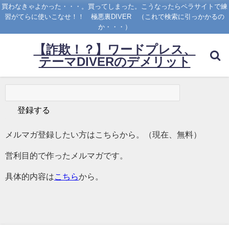
買わなきゃよかった・・・。買ってしまった。こうなったらペラサイトで練
習がてらに使いこなせ！！ 極悪裏DIVER （これで検索に引っかかるの
か・・・）
【詐欺！？】ワードプレス、
テーマDIVERのデメリット
メルマガ登録したい方はこちらから。（現在、無料）
営利目的で作ったメルマガです。
具体的内容は
こちら
から。