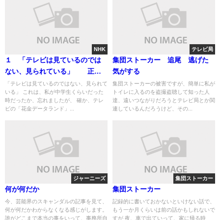
NHK
テレビ局
１ 「テレビは見ているのでは
集団ストーカー 追尾 逃げた
ない、見られている」 正確
気がする
に知りたい人のために
「テレビは見ているのではない、見られて
集団ストーカーの被害ですが、簡単に私が
いる」 これは、私が中学生くらいだった
トイレに入るのを盗撮盗聴して知った人
時だったか、忘れましたが、 確か、テレ
達、遠いつながりだろうとテレビ局とか関
ビの「花金データランド」...
連しているんだろうけど、その...
ジャーニーズ
集団ストーカー
何が何だか
集団ストーカー
今、芸能界のスキャンダルの記事を見て、
記録的に書いておかないといけない話で、
何が何だかわからなくなる感じがします。
もう一か月くらいは前の話かもしれないで
誰がどこまで本当の事をいって、事務所自
すが 夜、車で出ていって、家に帰る時