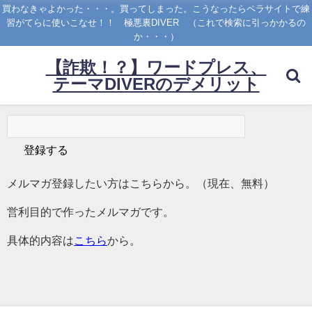
買わなきゃよかった・・・。買ってしまった。こうなったらペラサイトで練
習がてらに使いこなせ！！ 極悪裏DIVER （これで検索に引っかかるの
か・・・）
【詐欺！？】ワードプレス、
テーマDIVERのデメリット
メルマガ登録したい方はこちらから。（現在、無料）
営利目的で作ったメルマガです。
具体的内容は
こちら
から。