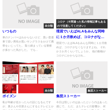
コロナ（※間違った私の情報記事もある
未分類
ので注意してください）
いつもの
理屈でいえばALAをみんな同時
に１か月飲めば、コロナがなく
車のナンバーはわからないけど、黒い普通
車で若い男性が黒いサングラスをかけて携
なりますよね
理屈でいえばALAをみんな同時に１か月飲
帯をいじってた。 取り締まっている警察
めば、コロナがなくなりますよね。 それ
が多かった気がした。 でも...
か２か月くらいでしょうか。 他の動物が
コロナにかからなけれ...
未分類
集団ストーカー
ポイズン
集団ストーカー
私が年齢が近かったらの話になるんです
今日は怪しいのはあったというのはあった
が、奥さんや旦那さんにするとテレビとか
感じで。 ただ、またテレビの影響か、何