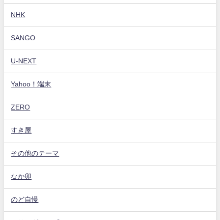
NHK
SANGO
U-NEXT
Yahoo！端末
ZERO
すき屋
その他のテーマ
なか卯
のど自慢