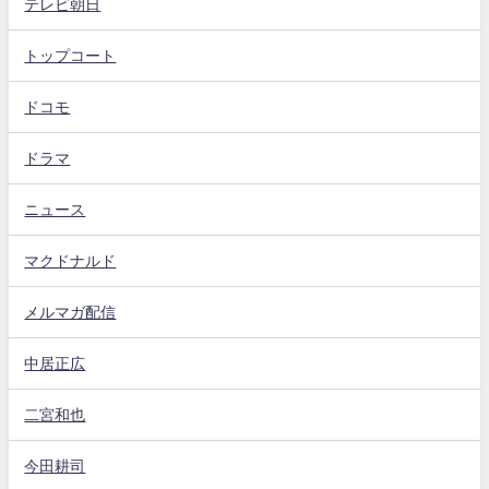
テレビ朝日
トップコート
ドコモ
ドラマ
ニュース
マクドナルド
メルマガ配信
中居正広
二宮和也
今田耕司