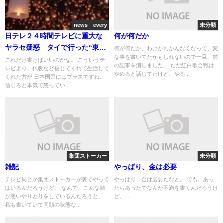
news every
未分類
日テレ２４時間テレビに重大な
何が何だか
ヤラセ疑惑 タイで行った“東日
何が何だか、わけがわかんなくなって、変
な事を書いてたかもしれないので一旦、前
本大震災の死者を弔う祭り”は金
これだけ書けばいいのかな。 こういうテ
の記事を消しました。 ただ紅白歌合戦は
レビより、仏教など信じてくれて生活して
を払って人々を集めたデッチ上
やめると話してたけど、やる...
くれた方が 日本国民にはプラスですね。
げだった！
信じろと本気で怒ってい...
集団ストーカー
未分類
雑記
やっぱり、金は必要
テレビ局とか集団ストーカーが裏でやって
やっぱり、金は必要だなと。 でも、あっ
はいるんだろうけど、 なんで、こんな頭
たらあったでなんか不満を書くんだろうけ
が悪いやりとりをしているんだろうと。
ど。...
私も書いていて同類の状態な...