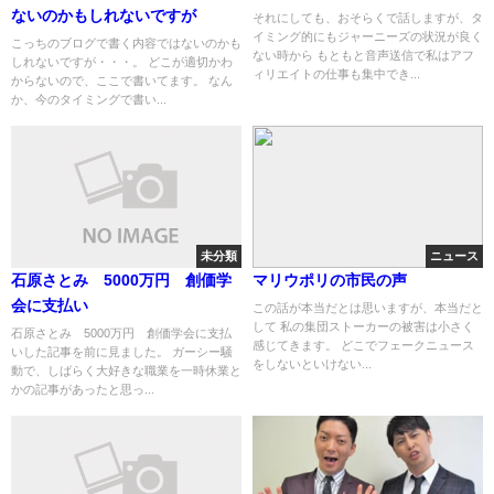
ないのかもしれないですが
それにしても、おそらくで話しますが、タ
イミング的にもジャーニーズの状況が良く
こっちのブログで書く内容ではないのかも
ない時から もともと音声送信で私はアフ
しれないですが・・・。 どこが適切かわ
ィリエイトの仕事も集中でき...
からないので、ここで書いてます。 なん
か、今のタイミングで書い...
未分類
ニュース
石原さとみ 5000万円 創価学
マリウポリの市民の声
会に支払い
この話が本当だとは思いますが、本当だと
して 私の集団ストーカーの被害は小さく
石原さとみ 5000万円 創価学会に支払
感じてきます。 どこでフェークニュース
いした記事を前に見ました。 ガーシー騒
をしないといけない...
動で、しばらく大好きな職業を一時休業と
かの記事があったと思っ...