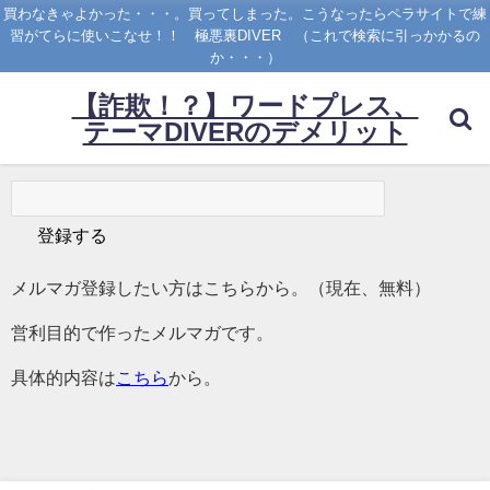
買わなきゃよかった・・・。買ってしまった。こうなったらペラサイトで練
習がてらに使いこなせ！！ 極悪裏DIVER （これで検索に引っかかるの
か・・・）
【詐欺！？】ワードプレス、
テーマDIVERのデメリット
メルマガ登録したい方はこちらから。（現在、無料）
営利目的で作ったメルマガです。
具体的内容は
こちら
から。