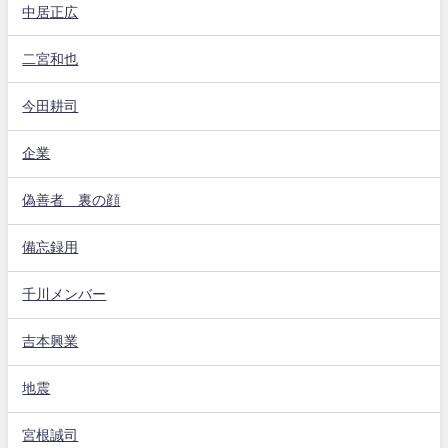
中居正広
二宮和也
今田耕司
企業
偽善者 裏の顔
備忘録用
千川メンバー
吉本興業
地震
宮根誠司