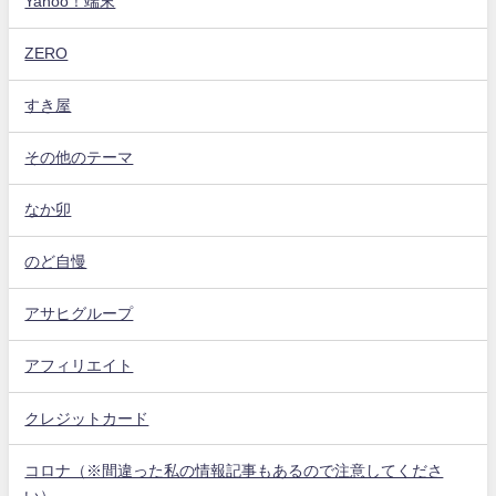
Yahoo！端末
ZERO
すき屋
その他のテーマ
なか卯
のど自慢
アサヒグループ
アフィリエイト
クレジットカード
コロナ（※間違った私の情報記事もあるので注意してくださ
い）