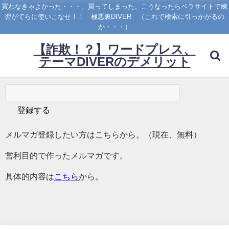
買わなきゃよかった・・・。買ってしまった。こうなったらペラサイトで練
習がてらに使いこなせ！！ 極悪裏DIVER （これで検索に引っかかるの
か・・・）
【詐欺！？】ワードプレス、
テーマDIVERのデメリット
メルマガ登録したい方はこちらから。（現在、無料）
営利目的で作ったメルマガです。
具体的内容は
こちら
から。