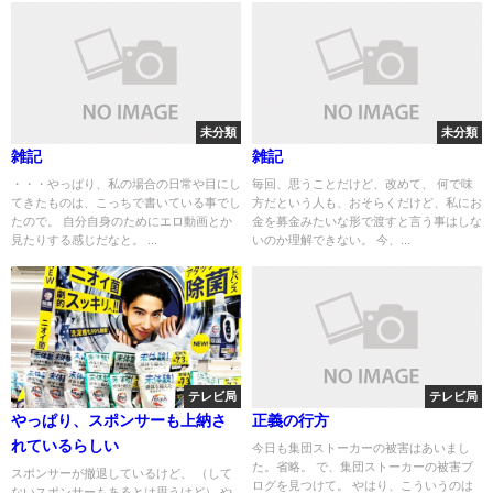
未分類
未分類
雑記
雑記
・・・やっぱり、私の場合の日常や目にし
毎回、思うことだけど、改めて、 何で味
てきたものは、こっちで書いている事でし
方だという人も、おそらくだけど、私にお
たので。 自分自身のためにエロ動画とか
金を募金みたいな形で渡すと言う事はしな
見たりする感じだなと。 ...
いのか理解できない。 今、...
テレビ局
テレビ局
やっぱり、スポンサーも上納さ
正義の行方
れているらしい
今日も集団ストーカーの被害はあいまし
た。省略。 で、集団ストーカーの被害ブ
スポンサーが撤退しているけど、 （して
ログを見つけて。 やはり、こういうのは
ないスポンサーもあるとは思うけど） や