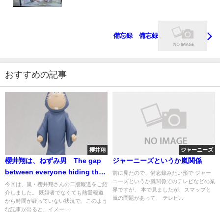
備忘録 備忘録
おすすめの記事
櫻井翔
ジャーニーズ
櫻井翔は、ねずみ男 The gap
ジャーニーズというか嵐関係
between everyone hiding the
前に見たので、備忘録みたい形で ジャー
ニーズというか嵐関係でのテレビなどの業
affair and the citizens who are
今回は、嵐・櫻井翔さんの二股報道をご紹
界ですが、 本で見ましたが、スマップと
介しました。 既婚者でなくても熱愛報道
unaware of it.
嵐の問題があって、 テレビ...
から時間が経っていない状況で、このよう
な記事が出ると、イメー...