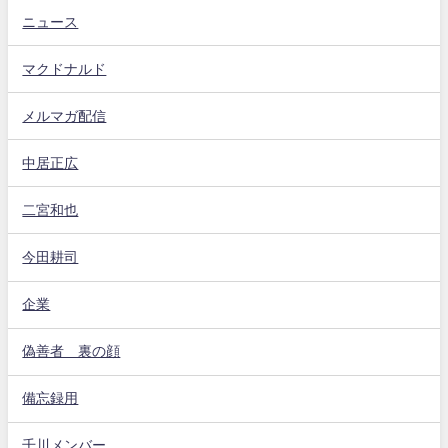
ニュース
マクドナルド
メルマガ配信
中居正広
二宮和也
今田耕司
企業
偽善者 裏の顔
備忘録用
千川メンバー