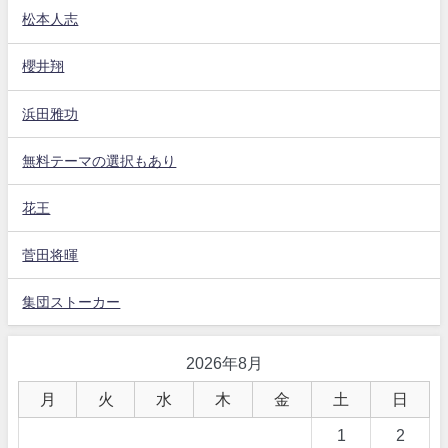
松本人志
櫻井翔
浜田雅功
無料テーマの選択もあり
花王
菅田将暉
集団ストーカー
2026年8月
月
火
水
木
金
土
日
1
2