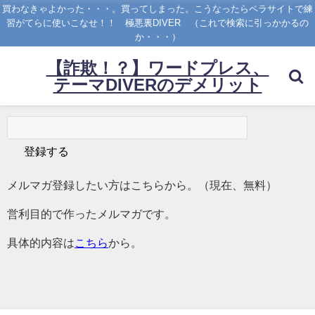
買わなきゃよかった・・・。買ってしまった。こうなったらペラサイトで練
習がてらに使いこなせ！！ 極悪裏DIVER （これで検索に引っかかるの
か・・・）
【詐欺！？】ワードプレス、
テーマDIVERのデメリット
メルマガ登録したい方はこちらから。（現在、無料）
営利目的で作ったメルマガです。
具体的内容は
こちら
から。