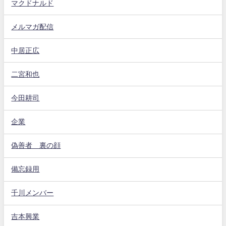
マクドナルド
メルマガ配信
中居正広
二宮和也
今田耕司
企業
偽善者 裏の顔
備忘録用
千川メンバー
吉本興業