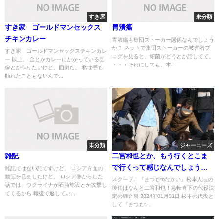
すき屋
未分類
すき家 ゴールドマンセックス
胃潰瘍
チキンカレー
胃潰瘍も集団ストーカー関係なんでしょう
か？ ネットで集団ストーカーの被害者ブ
すき家 ゴールドマンセックスチキンカレ
ログを見ると、細菌がどうとか話してて。
ー 以上。 金とかカレーにかかっている画
・・・それにしても、本...
像とか作りたいけど、面倒だ。 私は手も
触れたこともないんで...
未分類
ジャーニーズ
雑記
二宮和也とか、もう行くとこま
で行くって感じなんでしょう
雑記ではない話ですけど、 ロシア方面の
動画を見ましたけど、 ロシア側からした
か ayaさん殺害とか、そっち関
スクープ！『まつもtoなかい』松本人志の
話では、ウクライナが石油施設とか攻撃し
後任はなんと二宮和也！急転直下の代役決
係の話題にもなるとも思うけ
てくるから 報復で返してい...
定の舞台裏 2024年01月31日 松本の代役と
ど ばれてないとふんでるんで
して『まつもt...
しょうね