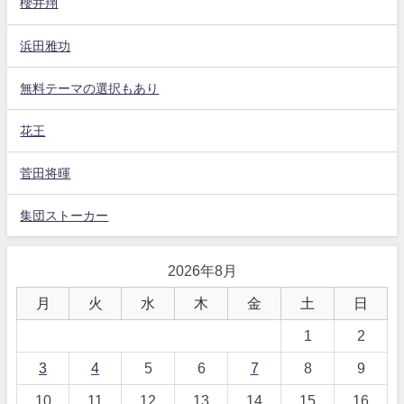
櫻井翔
浜田雅功
無料テーマの選択もあり
花王
菅田将暉
集団ストーカー
2026年8月
月
火
水
木
金
土
日
1
2
3
4
5
6
7
8
9
10
11
12
13
14
15
16