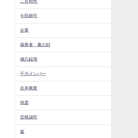
二宮和也
今田耕司
企業
偽善者 裏の顔
備忘録用
千川メンバー
吉本興業
地震
宮根誠司
嵐