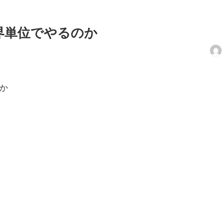
界単位でやるのか
か