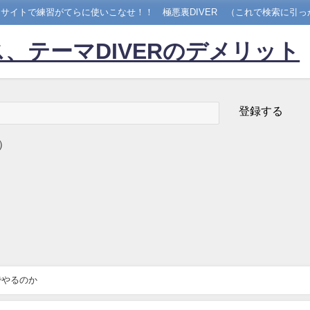
サイトで練習がてらに使いこなせ！！ 極悪裏DIVER （これで検索に引っ
、テーマDIVERのデメリット
）
でやるのか