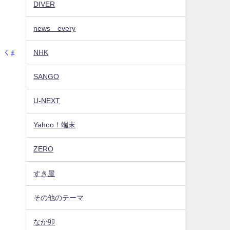
DIVER
news every
NHK
くま
SANGO
U-NEXT
Yahoo！端末
ZERO
すき屋
その他のテーマ
なか卯