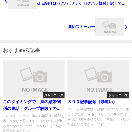
chatGPTはセクハラとか、セクハラ疑惑と訳してい
る
集団ストーカー
おすすめの記事
ジャーニーズ
ジャーニーズ
このタイミングで、嵐の結婚関
３００記事記念（勘違い）
係の裏話 グループ解散？の裏
３００記事記念は、勘違いなのですが。書
こうかなと。 今も、何かしらの事で私は
話
このタイミングで、嵐の結婚関係の裏話を
やっぱり動かされてたし、実際、そうだっ
書こうかなと思います。 そういうのは誰
たみたいですから。 本音...
も書かないというか、 だからこそ、私は
利用されるんだろうし。 ...