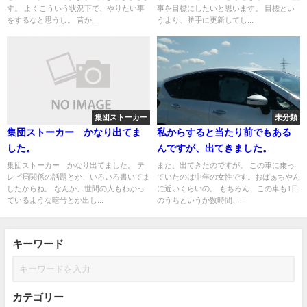
す。 よくこういう状況下で、やりたい事
事を目標にしたいと思います。 目標とい
をするなと思うし。 昔か...
うより、勝手に更新してし...
集団ストーカー
未分類
集団ストーカー かなり出てま
私からすると当たり前でもある
した。
んですが、出てきました。
集団ストーカー かなり出てました。 テ
また、出てきたのですが。 この車に乗っ
レビ局関係の話題とか、いろいろ書いてま
ていたのは中年の女性です。おばぁちやん
したからね。 なんか、世間の人もわかっ
に近いくらいの。 もちろん、この車も1日
ているような暗号とか出し...
のうちというか数時間、...
キーワード
カテゴリー