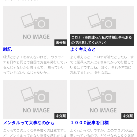
コロナ（※間違った私の情報記事もある
未分類
ので注意してください）
雑記
よく考えると
経済とかよくわかんないけど、 ウクライ
よく考えると、コロナが噓だとしたら、す
ナも日本と同じで自国でお金を発行してい
でに業界人の人はそれをわかって行動して
るんじゃないかと思うんで、 刷っていい
いるはずですよね。 凄く、それを本当に
っていえばいいんじゃないか...
忘れてました。 失礼な話...
未分類
未分類
メンタルって大事なのかも
１０００記事を目標
こっちでこのような事を書くのは変ですけ
よくわからないですが、このブログ500記
ど、メンタルってかなり重要な感じがしま
事いっているので、どうせなら１０００記