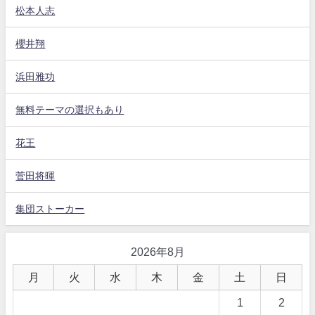
松本人志
櫻井翔
浜田雅功
無料テーマの選択もあり
花王
菅田将暉
集団ストーカー
2026年8月
月
火
水
木
金
土
日
1
2