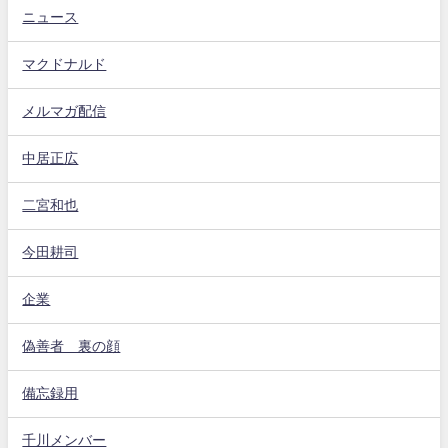
ニュース
マクドナルド
メルマガ配信
中居正広
二宮和也
今田耕司
企業
偽善者 裏の顔
備忘録用
千川メンバー