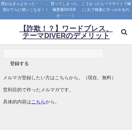
買わなきゃよかった・・・。買ってしまった。こうなったらペラサイトで練
習がてらに使いこなせ！！ 極悪裏DIVER （これで検索に引っかかるの
か・・・）
【詐欺！？】ワードプレス、
テーマDIVERのデメリット
メルマガ登録したい方はこちらから。（現在、無料）
営利目的で作ったメルマガです。
具体的内容は
こちら
から。