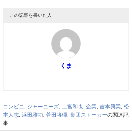
この記事を書いた人
くま
コンビニ
,
ジャーニーズ
,
二宮和也
,
企業
,
吉本興業
,
松
本人志
,
浜田雅功
,
菅田将暉
,
集団ストーカー
の関連記
事