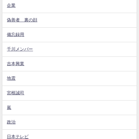
企業
偽善者 裏の顔
備忘録用
千川メンバー
吉本興業
地震
宮根誠司
嵐
政治
日本テレビ