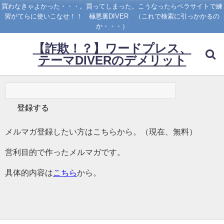
買わなきゃよかった・・・。買ってしまった。こうなったらペラサイトで練
習がてらに使いこなせ！！ 極悪裏DIVER （これで検索に引っかかるの
か・・・）
【詐欺！？】ワードプレス、
テーマDIVERのデメリット
メルマガ登録したい方はこちらから。（現在、無料）
営利目的で作ったメルマガです。
具体的内容は
こちら
から。