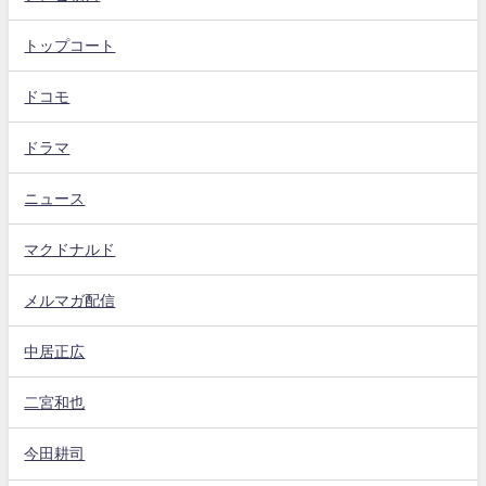
トップコート
ドコモ
ドラマ
ニュース
マクドナルド
メルマガ配信
中居正広
二宮和也
今田耕司