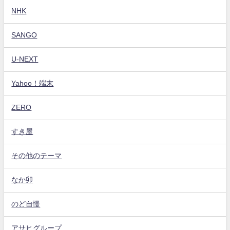
NHK
SANGO
U-NEXT
Yahoo！端末
ZERO
すき屋
その他のテーマ
なか卯
のど自慢
アサヒグループ