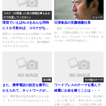
コロナ（※間違った私の情報記事もある
ので注意してください）
ニュース
理屈でいえばALAをみんな同時
日清食品の安藤徳隆社長
に１か月飲めば、コロナがなく
「普段、1万件のリツイートや「いい
ね！」で話題が拡散していると判断してい
なりますよね
理屈でいえばALAをみんな同時に１か月飲
るが、ひよこちゃんの「いい子やめる」は
めば、コロナがなくなりますよね。 それ
いいね！ が55万件を超えた。...
か２か月くらいでしょうか。 他の動物が
コロナにかからなけれ...
未分類
その他のテーマ
また、携帯電話の設定を勝手に
ワードプレスのテーマを選んで
かえられて、ネットワークがつ
綺麗にお金を稼ぐことは・・・
ながらなくなった
また、携帯電話の設定を勝手にかえられ
・・・おそらくこのサイトから、誰も購入
て、ネットワークがつながらなくなった...
しないと思います。 本当にきれいにお金
を稼ぐのは難しい。 これ本当に何年も前