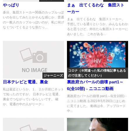
やっぱり
まぁ 出てくるわな 集団スト
ーカー
多分、集団ストーカー関係のカップルっぽ
いのを出してみたとかそんな感じか、普通
まぁ 出てくるわな 集団ストーカー。
の一般人のカップルっぽいのが、私に何げ
予想している通りというか、みんなもわか
なくついてくるような形だっ...
ると思うけど、外出たら集団ストーカーに
あいました。 これがある...
コロナ（※間違った私の情報記事もある
ジャーニーズ
ので注意してください）
日本テレビと電通、裏金
裏政府カバールの崩壊 part1～
6(全10部) - ニコニコ動画
私は最近というか、１、２か月前にネット
で知ったのですが、 日本テレビと電通、
裏政府カバールの崩壊 part1～6(全10部) -
裏金でつながっているらしいです。 確
ニコニコ動画 を2021年5月29日にはじめ
か、電通の中の人がリーク...
に見てました。 動画は今、アップロード
中...